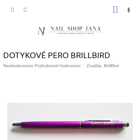
Přejít
NÁKUP
na
obsah
KOŠÍK
DOTYKOVÉ PERO BRILLBIRD
Průměrné
Neohodnoceno
Podrobnosti hodnocení
Značka:
BrillBird
hodnocení
produktu
je
0,0
z
5
hvězdiček.