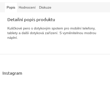
Popis
Hodnocení
Diskuze
Detailní popis produktu
Kuličkové pero s dotykovým spotem pro mobilní telefony,
tablety a další dotyková zařízení. S vyměnitelnou modrou
náplní.
Z
á
p
a
Instagram
t
í