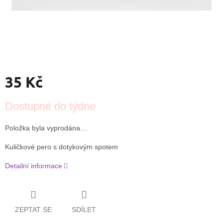
35 Kč
Měrná
Dostupné do týdne
cena:
Položka byla vyprodána…
Kuličkové pero s dotykovým spotem
Detailní informace
ZEPTAT SE
SDÍLET