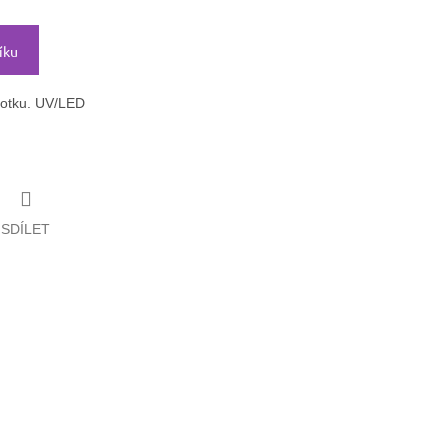
íku
potku. UV/LED
SDÍLET