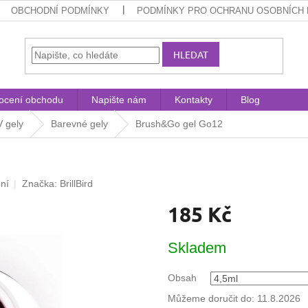
OBCHODNÍ PODMÍNKY
PODMÍNKY PRO OCHRANU OSOBNÍCH 
HLEDAT
ocení obchodu
Napište nám
Kontakty
Blog
 gely
Barevné gely
Brush&Go gel Go12
ní
Značka:
BrillBird
185 Kč
Měrná
Skladem
cena:
Obsah
Můžeme doručit do:
11.8.2026