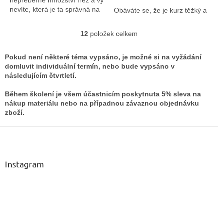
nevíte, která je ta správná na
Obáváte se, že je kurz těžký a
manikúru, nebo stavební
nezvládnete ho?
materiál? Tak tento kurz je
12
položek celkem
O
právě určen pro Vás.
Tento kurz je určen speciálně
v
pro Vás - začínající nehtové
l
5.7.2026
designerky, ale i pro ty z Vás,
Pokud není některé téma vypsáno, je možné si na vyžádání
á
které si dělají nehty sami pro
domluvit individuální termín, nebo bude vypsáno v
d
radost.
následujícím čtvrtletí.
a
c
Pokud chcete proniknout do
Během školení je všem účastnicím poskytnuta 5% sleva na
í
základů této krásné techniky
nákup materiálu nebo na případnou závaznou objednávku
p
je určen práve pro Vás.
zboží.
r
Z
v
15.7.2023
k
á
y
p
v
a
Instagram
ý
t
p
í
i
s
u