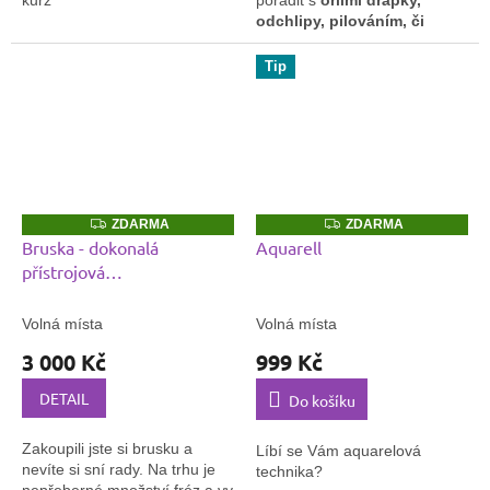
kurz
poradit s
orlími drápky,
odchlipy, pilováním, či
opravou nehtu
?
J
ak
16.2.2024
často
by se mělo doplnění
Tip
provádět a jak
komunikovat
s klientkou.
26.1.2024
Z
Z
ZDARMA
ZDARMA
D
D
Bruska - dokonalá
Aquarell
A
A
přístrojová
R
R
M
M
manikúra+stavěný gellak
A
A
Volná místa
Volná místa
3 000 Kč
999 Kč
DETAIL
Do košíku
Zakoupili jste si brusku a
Líbí se Vám aquarelová
nevíte si sní rady. Na trhu je
technika?
nepřeberné množství fréz a vy