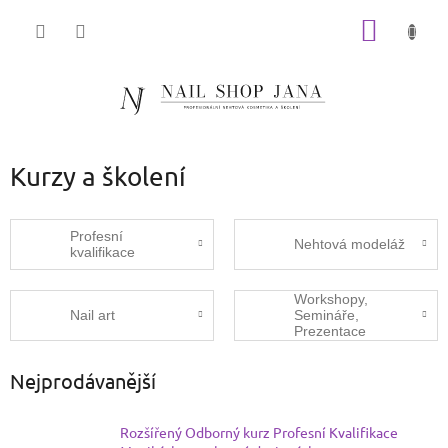
Přejít
NÁKUP
na
obsah
KOŠÍK
Kurzy a školení
Profesní
Nehtová modeláž
kvalifikace
Workshopy,
Nail art
Semináře,
Prezentace
Nejprodávanější
Rozšířený Odborný kurz Profesní Kvalifikace