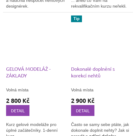
a nadchla nespočet nehtových
... aneb co Vám na
a je zakončen
Kvalifikační
designérek.
rekvalifikačním kurzu neřekli.
zkouškou v oboru
1-denní kurz
Manikérka a nehtová
14.10.2023
Tip
designérka (kód: 69-024-
6.10.2023
H)
a po úspěšném složení
zkoušky můžete ihned získat
Živnostenský list - bez potřeby
garanta.
GELOVÁ MODELÁŽ -
Dokonalé doplnění s
ZÁKLADY
korekcí nehtů
Volná místa
Volná místa
2 800 Kč
2 900 Kč
DETAIL
DETAIL
Kurz gelové modeláže pro
Často se samy sebe ptáte, jak
úplné začátečníky. 1-denní
dokonale doplnit nehty?
Jak si