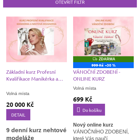
p
OTEVŘÍT FILTR
r
o
V
d
ý
u
p
k
i
t
s
ů
p
r
Z
ZDARMA
o
D
999 Kč
–30 %
A
d
Základní kurz Profesní
VÁNOČNÍ ZDOBENÍ -
R
M
u
Kvalifikace Manikérka a
ONLINE KURZ
A
k
nehtová designérka
Volná místa
Průměrné
t
Volná místa
hodnocení
699 Kč
ů
produktu
20 000 Kč
je
Do košíku
5,0
DETAIL
z
5
Nový online kurz
9 denní kurz nehtové
hvězdiček.
VÁNOČNÍHO ZDOBENÍ,
modeláže
které Vás naučí