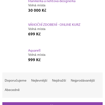
Manikérka a nehtová designérka
Volná místa
30 000 Kč
VÁNOČNÍ ZDOBENÍ - ONLINE KURZ
Volná místa
699 Kč
Aquarell
Volná místa
999 Kč
Ř
a
Doporučujeme
Nejlevnější
Nejdražší
Nejprodávanější
z
e
Abecedně
n
í