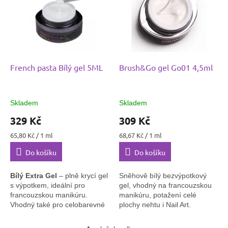
✅ Vhodný pro modeláž i
přirozený vzhled nehtů
French pasta Bílý gel 5ML
Brush&Go gel Go01 4,5ml
Skladem
Skladem
329 Kč
309 Kč
Měrná
Měrná
65,80 Kč / 1 ml
68,67 Kč / 1 ml
cena:
cena:
Do košíku
Do košíku
Bílý Extra Gel
– plně krycí gel
Sněhově bílý bezvýpotkový
s výpotkem, ideální pro
gel, vhodný na francouzskou
francouzskou manikúru.
manikúru, potažení celé
Vhodný také pro celobarevné
plochy nehtu i Nail Art.
nehty nebo jako podklad pod
UV/LED
glitry.