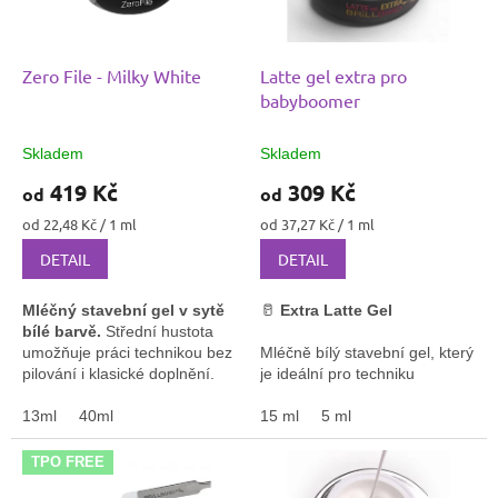
p
r
o
d
Zero File - Milky White
Latte gel extra pro
u
babyboomer
k
t
Skladem
Skladem
ů
419 Kč
309 Kč
od
od
Měrná
Měrná
od 22,48 Kč / 1 ml
od 37,27 Kč / 1 ml
cena:
cena:
DETAIL
DETAIL
Mléčný stavební gel v sytě
🥛
Extra Latte Gel
bílé barvě.
Střední hustota
umožňuje práci technikou bez
Mléčně bílý stavební gel, který
pilování i klasické doplnění.
je ideální pro techniku
Bez obsahu HEMA – šetrný k
Babyboomer
.
nehtům i pokožce.
13ml
40ml
15 ml
5 ml
✅ Mléčně bílá barva
✅ Perfektní pro Babyboomer
TPO FREE
efekt