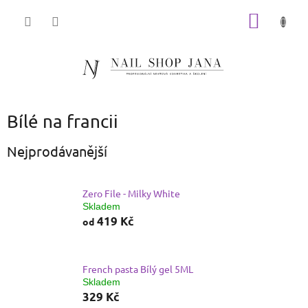
Přejít
NÁKUP
na
obsah
KOŠÍK
Bílé na francii
Nejprodávanější
Zero File - Milky White
Skladem
419 Kč
od
French pasta Bílý gel 5ML
Skladem
329 Kč