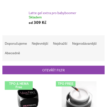
Latte gel extra pro babyboomer
Skladem
309 Kč
od
Ř
a
Doporučujeme
Nejlevnější
Nejdražší
Nejprodávanější
z
e
Abecedně
n
í
p
OTEVŘÍT FILTR
r
o
V
d
TPO & HEMA
TPO FREE
ý
Free
u
p
k
i
t
s
ů