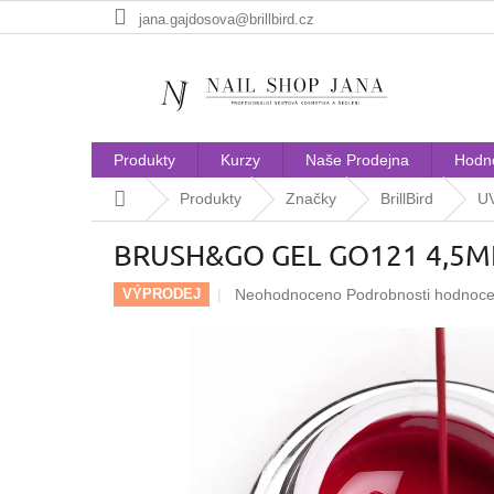
Přejít
jana.gajdosova@brillbird.cz
na
obsah
Produkty
Kurzy
Naše Prodejna
Hodn
Domů
Produkty
Značky
BrillBird
UV
BRUSH&GO GEL GO121 4,5M
Průměrné
Neohodnoceno
Podrobnosti hodnoce
VÝPRODEJ
hodnocení
produktu
je
0,0
z
5
hvězdiček.