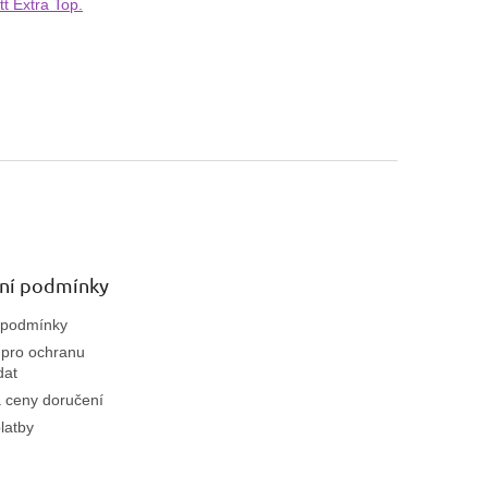
t Extra Top.
ní podmínky
 podmínky
pro ochranu
dat
 ceny doručení
latby