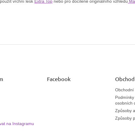
 použít vrchní lesk
Extra Top
nebo pro docílené originálního vzhledu
Mat
am
Facebook
Obchod
Obchodní
Podmínky 
osobních 
Způsoby a
Způsoby p
vat na Instagramu