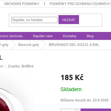
OBCHODNÍ PODMÍNKY
PODMÍNKY PRO OCHRANU OSOBNÍCH 
HLEDAT
ocení obchodu
Napište nám
Kontakty
Blog
 gely
Barevné gely
BRUSH&GO GEL GO121 4,5ML
L
ní
Značka:
BrillBird
185 Kč
Měrná
Skladem
cena:
Můžeme doručit do:
10.8.2026