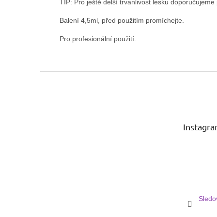
TIP: Pro ještě delší trvanlivost lesku doporučujeme
Balení 4,5ml, před použitím promíchejte.
Pro profesionální použití.
Z
á
p
a
t
Instagr
í
Sledo