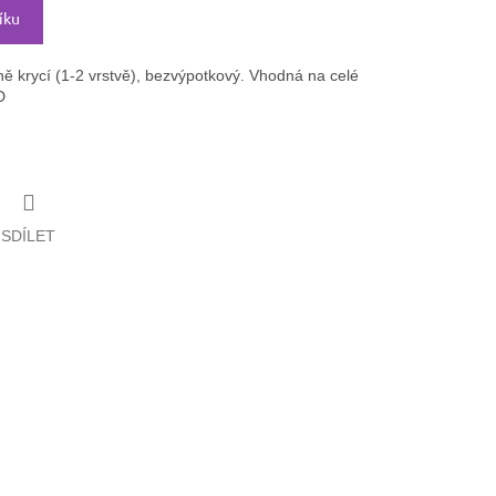
íku
ě krycí (1-2 vrstvě), bezvýpotkový. Vhodná na celé
D
SDÍLET