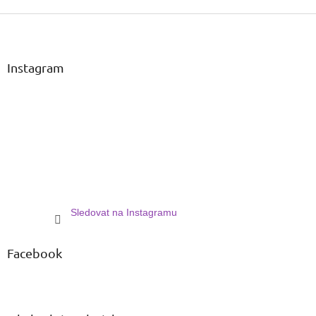
Z
á
p
a
Instagram
t
í
Sledovat na Instagramu
Facebook