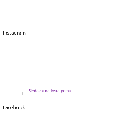
Z
á
p
a
Instagram
t
í
Sledovat na Instagramu
Facebook