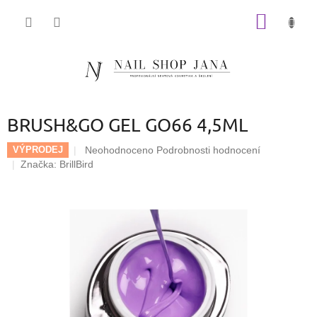
Přejít
NÁKUP
na
obsah
KOŠÍK
BRUSH&GO GEL GO66 4,5ML
Průměrné
Neohodnoceno
Podrobnosti hodnocení
VÝPRODEJ
hodnocení
Značka:
BrillBird
produktu
je
0,0
z
5
hvězdiček.