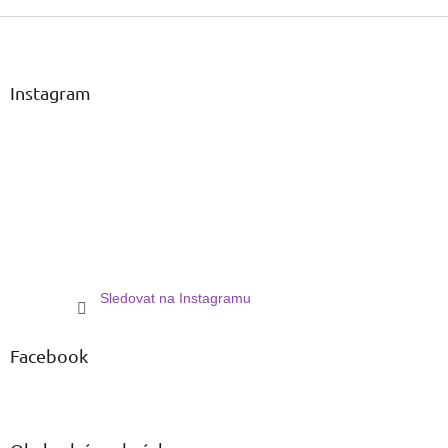
Z
á
p
a
Instagram
t
í
Sledovat na Instagramu
Facebook