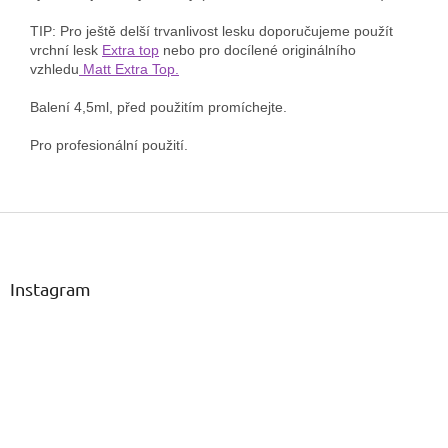
TIP: Pro ještě delší trvanlivost lesku doporučujeme použít
vrchní lesk
Extra top
nebo pro docílené originálního
vzhledu
Matt Extra Top.
Balení 4,5ml, před použitím promíchejte.
Pro profesionální použití.
Z
á
p
a
Instagram
t
í