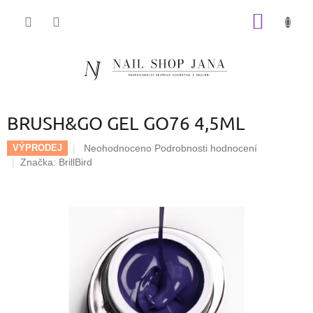
Přejít
NÁKUP
na
obsah
KOŠÍK
BRUSH&GO GEL GO76 4,5ML
Průměrné
Neohodnoceno
Podrobnosti hodnocení
VÝPRODEJ
hodnocení
Značka:
BrillBird
produktu
je
0,0
z
5
hvězdiček.