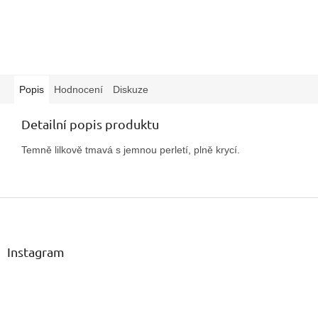
Popis
Hodnocení
Diskuze
Detailní popis produktu
Temně lilkově tmavá s jemnou perletí, plně krycí.
Z
á
p
a
Instagram
t
í