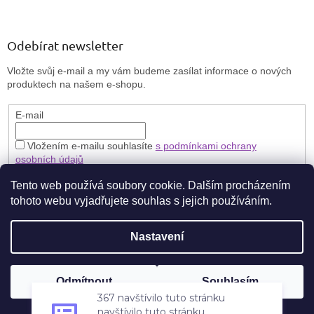
Odebírat newsletter
Vložte svůj e-mail a my vám budeme zasílat informace o nových
produktech na našem e-shopu.
E-mail
Vložením e-mailu souhlasíte
s podmínkami ochrany
osobních údajů
PŘIHLÁSIT SE
Tento web používá soubory cookie. Dalším procházením
tohoto webu vyjadřujete souhlas s jejich používáním.
Nastavení
Vytvořil Shoptet
🎁 **Zaregistrujte se a získejte stálou slevu 5 % na každý nákup.**
Odmítnout
Souhlasím
Copyright 2026
Brillbird Vary
. Všechna práva vyhrazena.
367 navštívilo tuto stránku
Nakupujte výhodněji pokaždé!
navštívilo tuto stránku