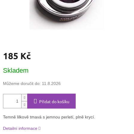
185 Kč
Měrná
Skladem
cena:
Můžeme doručit do:
11.8.2026
Přidat do košíku
Temně lilkově tmavá s jemnou perletí, plně krycí.
Detailní informace