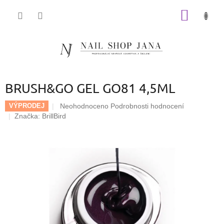
Přejít
NÁKUP
na
obsah
KOŠÍK
BRUSH&GO GEL GO81 4,5ML
Průměrné
Neohodnoceno
Podrobnosti hodnocení
VÝPRODEJ
hodnocení
Značka:
BrillBird
produktu
je
0,0
z
5
hvězdiček.