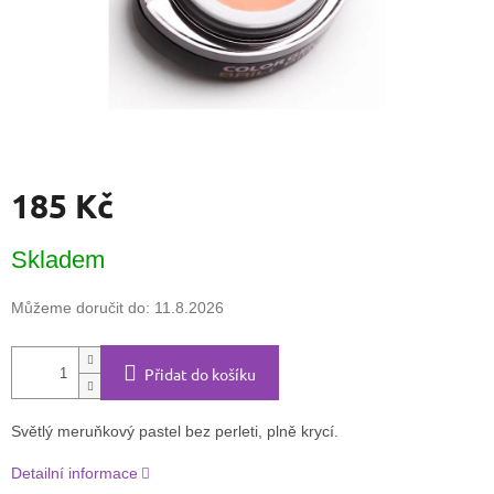
185 Kč
Měrná
Skladem
cena:
Můžeme doručit do:
11.8.2026
Přidat do košíku
Světlý meruňkový pastel bez perleti, plně krycí.
Detailní informace