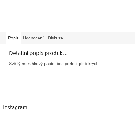
Popis
Hodnocení
Diskuze
Detailní popis produktu
Světlý meruňkový pastel bez perleti, plně krycí.
Z
á
p
a
Instagram
t
í