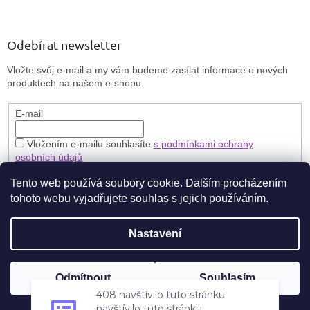
Odebírat newsletter
Vložte svůj e-mail a my vám budeme zasílat informace o nových
produktech na našem e-shopu.
E-mail
Vložením e-mailu souhlasíte
s podmínkami ochrany
osobních údajů
PŘIHLÁSIT SE
Tento web používá soubory cookie. Dalším procházením
tohoto webu vyjadřujete souhlas s jejich používáním.
Nastavení
Vytvořil Shoptet
🎁 **Zaregistrujte se a získejte stálou slevu 5 % na každý nákup.**
Odmítnout
Souhlasím
Copyright 2026
Brillbird Vary
. Všechna práva vyhrazena.
408 navštívilo tuto stránku
Nakupujte výhodněji pokaždé!
navštívilo tuto stránku
za posledních 7 dní