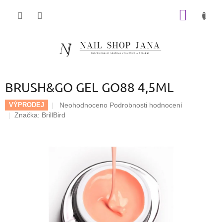
Přejít
NÁKUP
na
obsah
KOŠÍK
BRUSH&GO GEL GO88 4,5ML
Průměrné
Neohodnoceno
Podrobnosti hodnocení
VÝPRODEJ
hodnocení
Značka:
BrillBird
produktu
je
0,0
z
5
hvězdiček.