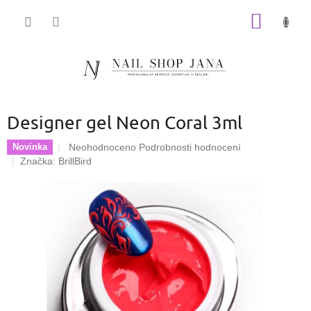
Přejít
NÁKUP
na
obsah
KOŠÍK
Designer gel Neon Coral 3ml
Průměrné
Neohodnoceno
Podrobnosti hodnocení
Novinka
hodnocení
Značka:
BrillBird
produktu
je
0,0
z
5
hvězdiček.