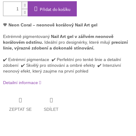
Přidat do košíku
🧡
Neon Coral – neonově korálový Nail Art gel
Extrémně pigmentovaný
Nail Art gel v zářivém neonově
korálovém odstínu.
Ideální pro designérky, které milují
precizní
linie, výrazné zdobení a dokonalé stínování.
✔️ Extrémní pigmentace ✔️ Perfektní pro tenké linie a detailní
zdobení ✔️ Skvělý pro stínování a ombré efekty ✔️ Intenzivní
neonový efekt, který zaujme na první pohled
Detailní informace
ZEPTAT SE
SDÍLET