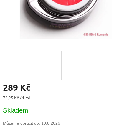
289 Kč
Měrná
72,25 Kč / 1 ml
cena:
Skladem
Můžeme doručit do:
10.8.2026