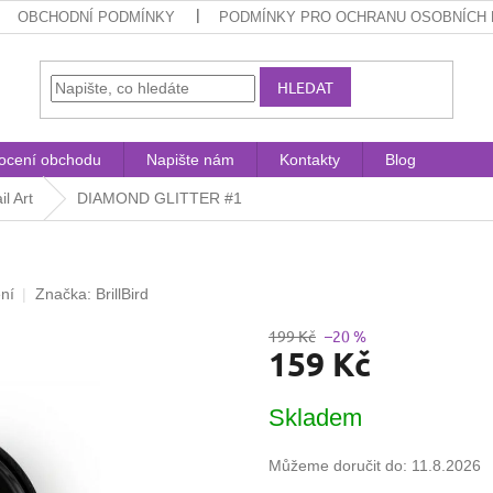
OBCHODNÍ PODMÍNKY
PODMÍNKY PRO OCHRANU OSOBNÍCH 
HLEDAT
ocení obchodu
Napište nám
Kontakty
Blog
il Art
DIAMOND GLITTER #1
ní
Značka:
BrillBird
199 Kč
–20 %
159 Kč
Měrná
Skladem
cena:
Můžeme doručit do:
11.8.2026