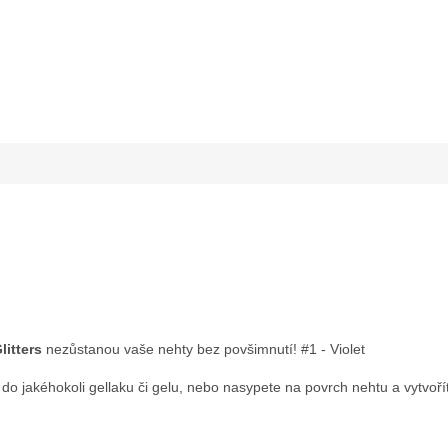
litters
nezůstanou vaše nehty bez povšimnutí! #1 - Violet
o jakéhokoli gellaku či gelu, nebo nasypete na povrch nehtu a vytvořít