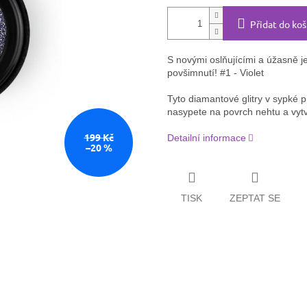
Přidat do koš
S novými oslňujícími a úžasně
povšimnutí! #1 - Violet
Tyto diamantové glitry v sypké 
nasypete na povrch nehtu a vytvo
199 Kč
Detailní informace
–20 %
TISK
ZEPTAT SE