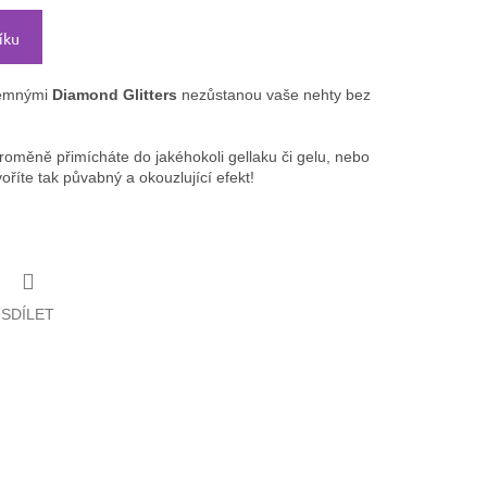
íku
 jemnými
Diamond Glitters
nezůstanou vaše nehty bez
proměně přimícháte do jakéhokoli gellaku či gelu, nebo
říte tak půvabný a okouzlující efekt!
SDÍLET