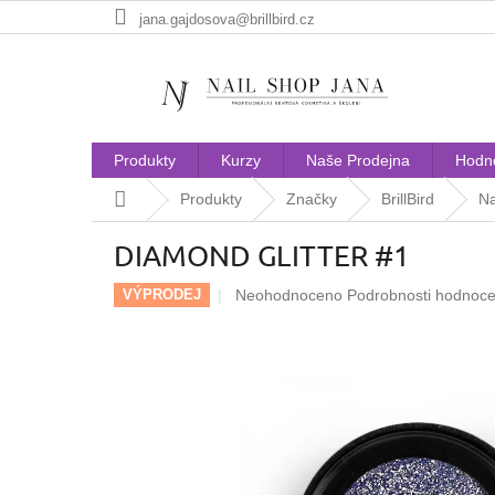
Přejít
jana.gajdosova@brillbird.cz
na
obsah
Produkty
Kurzy
Naše Prodejna
Hodn
Domů
Produkty
Značky
BrillBird
Na
DIAMOND GLITTER #1
Průměrné
Neohodnoceno
Podrobnosti hodnoce
VÝPRODEJ
hodnocení
produktu
je
0,0
z
5
hvězdiček.