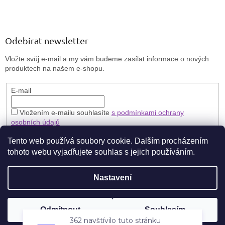
Odebírat newsletter
Vložte svůj e-mail a my vám budeme zasílat informace o nových
produktech na našem e-shopu.
E-mail
Vložením e-mailu souhlasíte
s podmínkami ochrany
osobních údajů
PŘIHLÁSIT SE
Tento web používá soubory cookie. Dalším procházením
tohoto webu vyjadřujete souhlas s jejich používáním.
Nastavení
Vytvořil Shoptet
🎁 **Zaregistrujte se a získejte stálou slevu 5 % na každý nákup.**
Odmítnout
Souhlasím
Copyright 2026
Brillbird Vary
. Všechna práva vyhrazena.
362 navštívilo tuto stránku
Nakupujte výhodněji pokaždé!
navštívilo tuto stránku