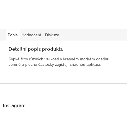
Popis
Hodnocení
Diskuze
Detailní popis produktu
Sypké flitry různých velikostí v krásném modrém odstínu.
Jemné a ploché částečky zajišťují snadnou aplikaci.
Z
á
p
a
Instagram
t
í