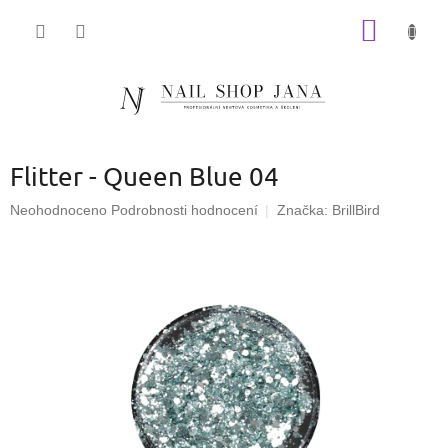
Přejít
NÁKUP
na
obsah
KOŠÍK
Flitter - Queen Blue 04
Průměrné
Neohodnoceno
Podrobnosti hodnocení
Značka:
BrillBird
hodnocení
produktu
je
0,0
z
5
hvězdiček.