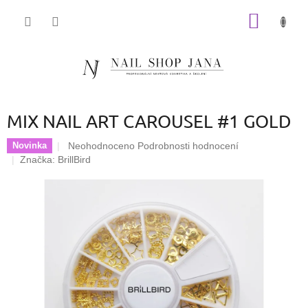
Přejít
NÁKUP
na
obsah
KOŠÍK
MIX NAIL ART CAROUSEL #1 GOLD
Průměrné
Neohodnoceno
Podrobnosti hodnocení
Novinka
hodnocení
Značka:
BrillBird
produktu
je
0,0
z
5
hvězdiček.