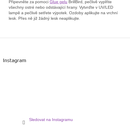
Připevněte za pomoci
Glue gelu
BrillBird, pečlivě vyplňte
všechny ostré nebo odstávající hrany. Vytvrďte v UV/LED
lampě a pečlivě setřete výpotek. Ozdoby aplikujte na vrchní
lesk. Přes ně již žádný lesk neaplikujte.
Z
á
p
a
Instagram
t
í
Sledovat na Instagramu