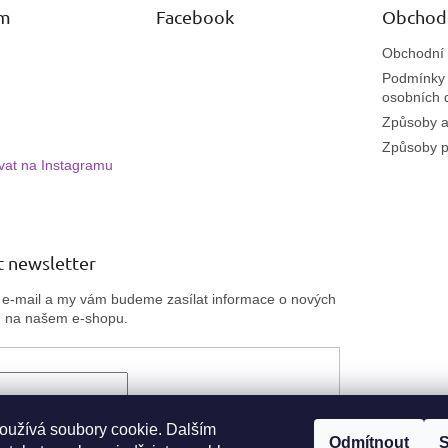
am
Facebook
Obchod
Obchodní
Podmínky 
osobních 
Způsoby a
Způsoby p
vat na Instagramu
 newsletter
j e-mail a my vám budeme zasílat informace o nových
h na našem e-shopu.
ím e-mailu souhlasíte
s podmínkami ochrany
 údajů
oužívá soubory cookie. Dalším
Odmítnout
S