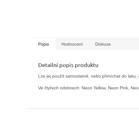
Popis
Hodnocení
Diskuze
Detailní popis produktu
Lze jej použít samostatně, nebo přimíchat do laku, g
Ve čtyřech odstínech: Neon Yellow, Neon Pink, N
Z
á
p
a
t