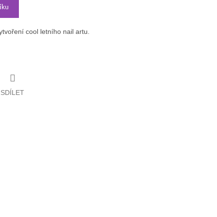
íku
voření cool letního nail artu.
SDÍLET