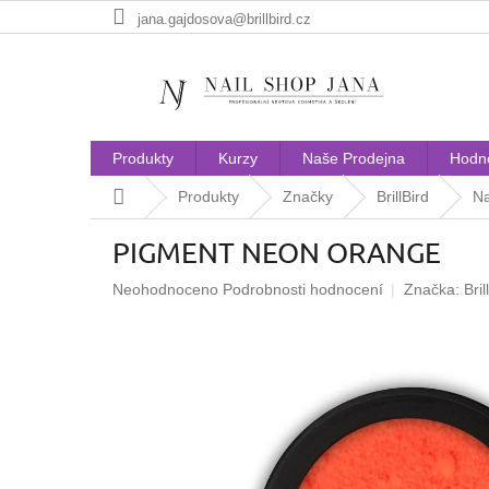
Přejít
jana.gajdosova@brillbird.cz
na
obsah
Produkty
Kurzy
Naše Prodejna
Hodn
Domů
Produkty
Značky
BrillBird
Na
PIGMENT NEON ORANGE
Průměrné
Neohodnoceno
Podrobnosti hodnocení
Značka:
Bril
hodnocení
produktu
je
0,0
z
5
hvězdiček.