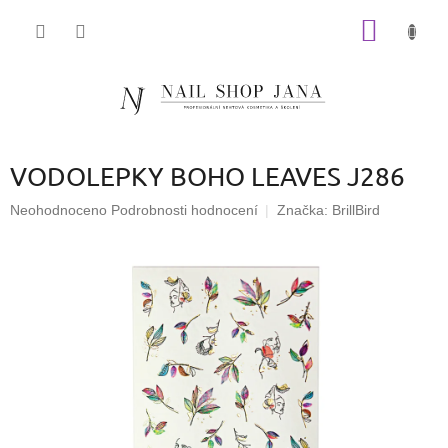
Přejít
NÁKUP
na
obsah
KOŠÍK
VODOLEPKY BOHO LEAVES J286
Průměrné
Neohodnoceno
Podrobnosti hodnocení
Značka:
BrillBird
hodnocení
produktu
je
0,0
z
5
hvězdiček.