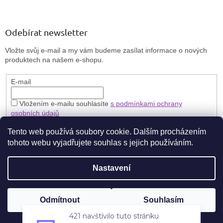
Odebírat newsletter
Vložte svůj e-mail a my vám budeme zasílat informace o nových
produktech na našem e-shopu.
E-mail
Vložením e-mailu souhlasíte
s podmínkami ochrany
osobních údajů
PŘIHLÁSIT SE
Tento web používá soubory cookie. Dalším procházením
tohoto webu vyjadřujete souhlas s jejich používáním.
Nastavení
Vytvořil Shoptet
🎁 **Zaregistrujte se a získejte stálou slevu 5 % na každý nákup.**
Odmítnout
Souhlasím
Copyright 2026
Brillbird Vary
. Všechna práva vyhrazena.
Nakupujte výhodněji pokaždé!
421 navštívilo tuto stránku
navštívilo tuto stránku