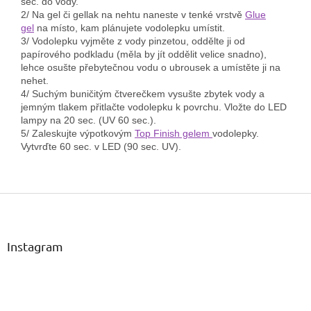
sec. do vody.
2/ Na gel či gellak na nehtu naneste v tenké vrstvě
Glue
gel
na místo, kam plánujete vodolepku umístit.
3/ Vodolepku vyjměte z vody pinzetou, oddělte ji od
papírového podkladu (měla by jít oddělit velice snadno),
lehce osušte přebytečnou vodu o ubrousek a umístěte ji na
nehet.
4/ Suchým buničitým čtverečkem vysušte zbytek vody a
jemným tlakem přitlačte vodolepku k povrchu. Vložte do LED
lampy na 20 sec. (UV 60 sec.).
5/
Z
aleskujte výpotkovým
Top Finish gelem
vodolepky.
Vytvrďte 60 sec. v LED (90 sec. UV).
Z
á
p
a
Instagram
t
í