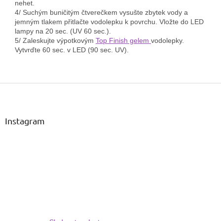
nehet.
4/ Suchým buničitým čtverečkem vysušte zbytek vody a
jemným tlakem přitlačte vodolepku k povrchu. Vložte do LED
lampy na 20 sec. (UV 60 sec.).
5/
Z
aleskujte výpotkovým
Top Finish gelem
vodolepky.
Vytvrďte 60 sec. v LED (90 sec. UV).
Z
á
p
a
Instagram
t
í