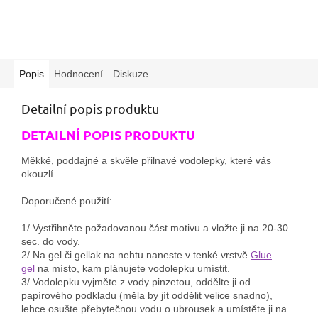
Popis
Hodnocení
Diskuze
Detailní popis produktu
DETAILNÍ POPIS PRODUKTU
Měkké, poddajné a skvěle přilnavé vodolepky, které vás
okouzlí.
Doporučené použití:
1/ Vystřihněte požadovanou část motivu a vložte ji na 20-30
sec. do vody.
2/ Na gel či gellak na nehtu naneste v tenké vrstvě
Glue
gel
na místo, kam plánujete vodolepku umístit.
3/ Vodolepku vyjměte z vody pinzetou, oddělte ji od
papírového podkladu (měla by jít oddělit velice snadno),
lehce osušte přebytečnou vodu o ubrousek a umístěte ji na