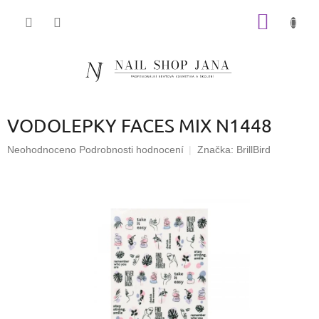
Přejít
NÁKUP
na
obsah
KOŠÍK
VODOLEPKY FACES MIX N1448
Průměrné
Neohodnoceno
Podrobnosti hodnocení
Značka:
BrillBird
hodnocení
produktu
je
0,0
z
5
hvězdiček.