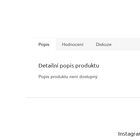
Popis
Hodnocení
Diskuze
Detailní popis produktu
Popis produktu není dostupný
Z
á
p
a
t
Instagr
í