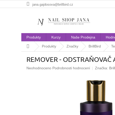
Přejít
jana.gajdosova@brillbird.cz
na
obsah
Produkty
Kurzy
Naše Prodejna
Hodn
Domů
Produkty
Značky
BrillBird
Te
REMOVER - ODSTRAŇOVAČ 
Průměrné
Neohodnoceno
Podrobnosti hodnocení
Značka:
Bril
hodnocení
produktu
je
0,0
z
5
hvězdiček.