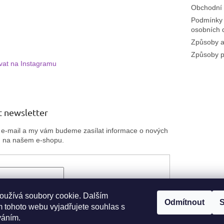
Obchodní
Podmínky 
osobních 
Způsoby a
Způsoby p
vat na Instagramu
 newsletter
j e-mail a my vám budeme zasílat informace o nových
h na našem e-shopu.
ím e-mailu souhlasíte
s podmínkami ochrany
 údajů
oužívá soubory cookie. Dalším
Odmítnout
S
 tohoto webu vyjadřujete souhlas s
ÁSIT SE
váním.