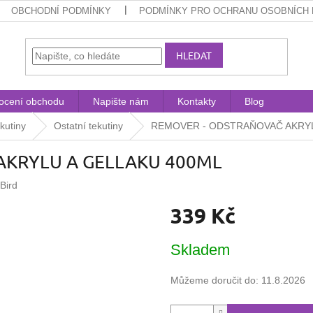
OBCHODNÍ PODMÍNKY
PODMÍNKY PRO OCHRANU OSOBNÍCH 
HLEDAT
ocení obchodu
Napište nám
Kontakty
Blog
kutiny
Ostatní tekutiny
REMOVER - ODSTRAŇOVAČ AKRYL
AKRYLU A GELLAKU 400ML
lBird
339 Kč
Měrná
Skladem
cena:
Můžeme doručit do:
11.8.2026