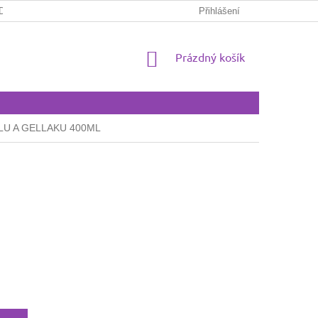
DAT
ZPŮSOBY A CENY DORUČENÍ
Přihlášení
ZPŮSOBY PLATBY
NÁKUPNÍ
Prázdný košík
KOŠÍK
U A GELLAKU 400ML