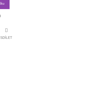
íku
l
SDÍLET