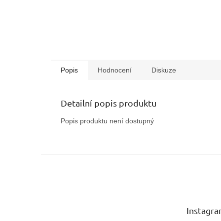
Popis
Hodnocení
Diskuze
Detailní popis produktu
Popis produktu není dostupný
Z
á
p
a
t
Instagr
í