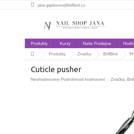
Přejít
jana.gajdosova@brillbird.cz
na
obsah
Produkty
Kurzy
Naše Prodejna
Hodn
Domů
Produkty
Značky
BrillBird
Př
Cuticle pusher
Průměrné
Neohodnoceno
Podrobnosti hodnocení
Značka:
Bril
hodnocení
produktu
je
0,0
z
5
hvězdiček.