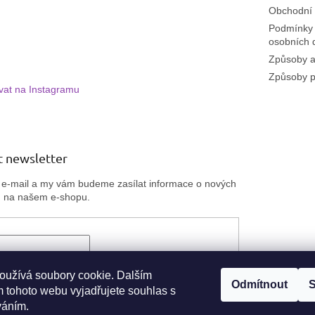
Obchodní
Podmínky 
osobních 
Způsoby a
Způsoby p
vat na Instagramu
 newsletter
j e-mail a my vám budeme zasílat informace o nových
h na našem e-shopu.
ím e-mailu souhlasíte
s podmínkami ochrany
 údajů
oužívá soubory cookie. Dalším
Odmítnout
S
 tohoto webu vyjadřujete souhlas s
ÁSIT SE
váním.