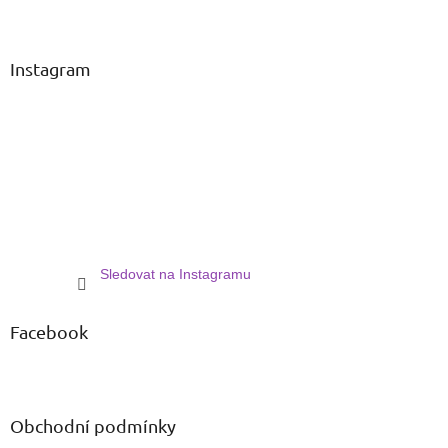
Z
á
p
a
Instagram
t
í
Sledovat na Instagramu
Facebook
Obchodní podmínky