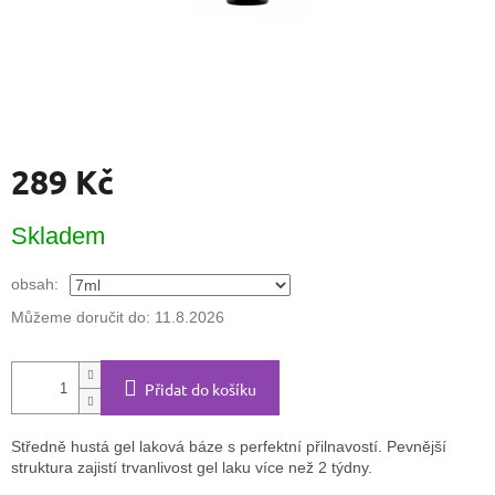
289 Kč
Měrná
Skladem
cena:
obsah:
Můžeme doručit do:
11.8.2026
Přidat do košíku
Středně hustá gel laková báze s perfektní přilnavostí. Pevnější
struktura zajistí trvanlivost gel laku více než 2 týdny.