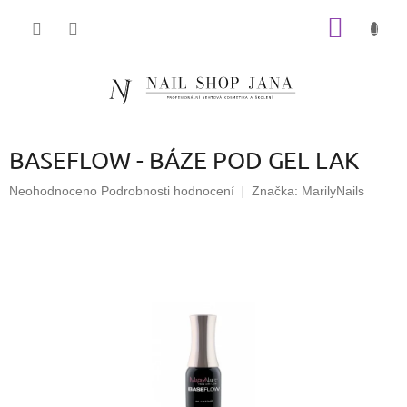
Přejít
NÁKUP
na
obsah
KOŠÍK
BASEFLOW - BÁZE POD GEL LAK
Průměrné
Neohodnoceno
Podrobnosti hodnocení
Značka:
MarilyNails
hodnocení
produktu
je
0,0
z
5
hvězdiček.