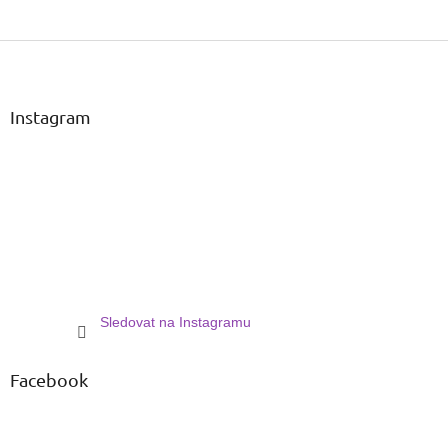
Z
á
p
a
Instagram
t
í
Sledovat na Instagramu
Facebook