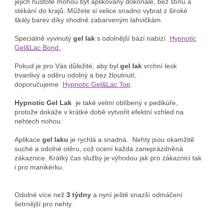
jejich hustotě mohou být aplikovány dokonale, bez stínů a
stékání do krajů. Můžete si velice snadno vybrat z široké
škály barev díky shodně zabarveným lahvičkám.
Speciálně vyvinutý
gel lak
s odolnější bází nabízí
Hypnotic
Gel&Lac Bond.
Pokud je pro Vás důležité, aby byl
gel lak
vrchní lesk
trvanlivý a oděru odolný a bez žloutnutí,
doporučujeme
Hypnotic Gel&Lac Top
.
Hypnotic Gel Lak
je také velmi oblíbený v pedikúře,
protože dokáže v krátké době vytvořit efektní vzhled na
nehtech nohou.
Aplikace
gel laku
je rychlá a snadná. Nehty jsou okamžitě
suché a odolné otěru, což ocení každá zaneprázdněná
zákaznice. Krátký čas služby je výhodou jak pro zákaznici tak
i pro manikérku.
Odolné více než
3 týdny
a nyní ještě snazší odmáčení
šetrnější pro nehty.