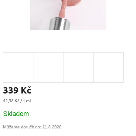
339 Kč
Měrná
42,38 Kč / 1 ml
cena:
Skladem
Můžeme doručit do:
11.8.2026