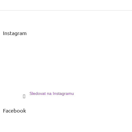
Z
á
p
a
Instagram
t
í
Sledovat na Instagramu
Facebook