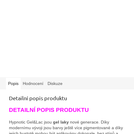
Popis
Hodnocení
Diskuze
Detailní popis produktu
DETAILNÍ POPIS PRODUKTU
Hypnotic Gel&Lac jsou
gel laky
nové generace. Díky
modernímu vývoji jsou barvy ještě více pigmentované a díky
jejich hustotě mohou být aplikovány dokonale, bez stínů a