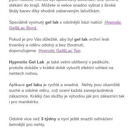
stékání do krajů. Můžete si velice snadno vybrat z široké
škály barev díky shodně zabarveným lahvičkám.
Speciálně vyvinutý
gel lak
s odolnější bází nabízí
Hypnotic
Gel&Lac Bond.
Pokud je pro Vás důležité, aby byl
gel lak
vrchní lesk
trvanlivý a oděru odolný a bez žloutnutí,
doporučujeme
Hypnotic Gel&Lac Top
.
Hypnotic Gel Lak
je také velmi oblíbený v pedikúře,
protože dokáže v krátké době vytvořit efektní vzhled na
nehtech nohou.
Aplikace
gel laku
je rychlá a snadná. Nehty jsou okamžitě
suché a odolné otěru, což ocení každá zaneprázdněná
zákaznice. Krátký čas služby je výhodou jak pro zákaznici tak
i pro manikérku.
Odolné více než
3 týdny
a nyní ještě snazší odmáčení
šetrnější pro nehty.