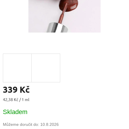
339 Kč
Měrná
42,38 Kč / 1 ml
cena:
Skladem
Můžeme doručit do:
10.8.2026