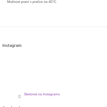
Možnost praní v pračce na 40°C.
Z
á
p
a
Instagram
t
í
Sledovat na Instagramu