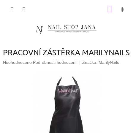
Přejít
NÁKUP
na
obsah
KOŠÍK
PRACOVNÍ ZÁSTĚRKA MARILYNAILS
Průměrné
Neohodnoceno
Podrobnosti hodnocení
Značka:
MarilyNails
hodnocení
produktu
je
0,0
z
5
hvězdiček.