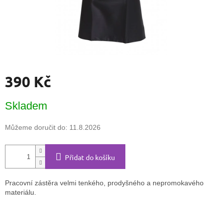
390 Kč
Měrná
Skladem
cena:
Můžeme doručit do:
11.8.2026
Přidat do košíku
Pracovní zástěra velmi tenkého, prodyšného a nepromokavého
materiálu.