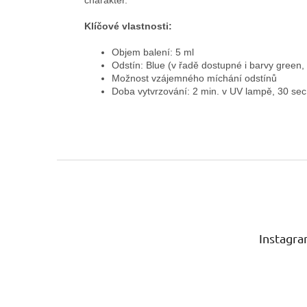
charakter.
Klíčové vlastnosti:
Objem balení: 5 ml
Odstín: Blue (v řadě dostupné i barvy green, 
Možnost vzájemného míchání odstínů
Doba vytvrzování: 2 min. v UV lampě, 30 se
Z
á
p
a
t
Instagr
í