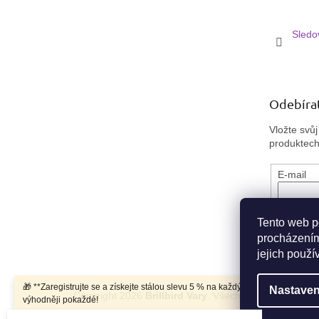
Sledo
Odebírat
Vložte svů
produktec
E-mail
Vložen
osobních
Tento web p
procházením
PŘIHL
jejich použí
🎁 **Zaregistrujte se a získejte stálou slevu 5 % na každý nákup.** Nakupujte
Nastaven
Copyright 2026
Brillbird Vary
. Všechna práva vyhraze
výhodněji pokaždé!
Klára