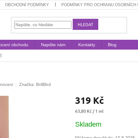
OBCHODNÍ PODMÍNKY
PODMÍNKY PRO OCHRANU OSOBNÍCH 
HLEDAT
ocení obchodu
Napište nám
Kontakty
Blog
E
dnocení
Značka:
BrillBird
319 Kč
Měrná
63,80 Kč / 1 ml
cena:
Skladem
Můžeme doručit do:
10.8.2026