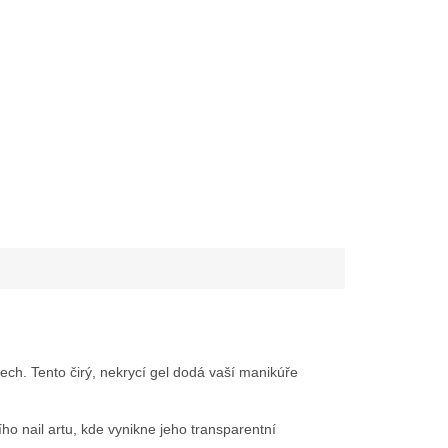
ch. Tento čirý, nekrycí gel dodá vaší manikúře
ího nail artu, kde vynikne jeho transparentní