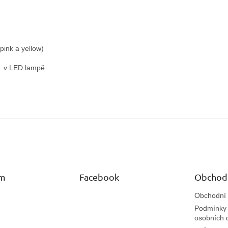
pink a yellow)
c. v LED lampě
am
Facebook
Obchod
Obchodní
Podmínky 
osobních 