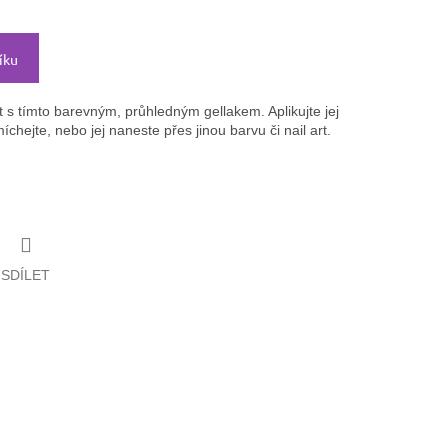
íku
t s tímto barevným, průhledným gellakem. Aplikujte jej
hejte, nebo jej naneste přes jinou barvu či nail art.
SDÍLET