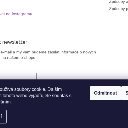
Způsoby a
Způsoby p
vat na Instagramu
 newsletter
j e-mail a my vám budeme zasílat informace o nových
h na našem e-shopu.
ím e-mailu souhlasíte
s podmínkami ochrany
 údajů
oužívá soubory cookie. Dalším
Odmítnout
S
 tohoto webu vyjadřujete souhlas s
ÁSIT SE
váním.
í
na.