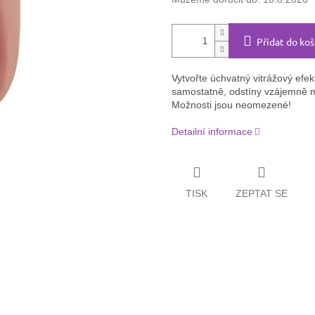
Přidat do koš
Vytvořte úchvatný vitrážový efek
samostatně, odstíny vzájemně míc
Možnosti jsou neomezené!
Detailní informace
TISK
ZEPTAT SE