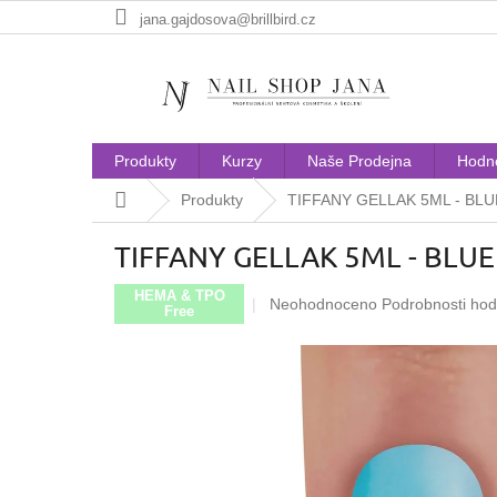
Přejít
jana.gajdosova@brillbird.cz
na
obsah
Produkty
Kurzy
Naše Prodejna
Hodn
Domů
Produkty
TIFFANY GELLAK 5ML - BLU
TIFFANY GELLAK 5ML - BLUE
HEMA & TPO
Průměrné
Neohodnoceno
Podrobnosti ho
Free
hodnocení
produktu
je
0,0
z
5
hvězdiček.