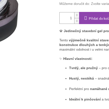
Můžeme doručit do:
Zvolte vari
Přidat do koš
💎
Jedinečný stavební gel pr
Tento
výjimečně kvalitní stave
konstrukce dlouhých a tenký
maximální odolnost i u velmi n
✨
Hlavní vlastnosti:
Tvrdý, ale pružný
– pro d
Hustý, nestéká
– snadná 
Perfektní pro
namáhané 
Ideální k pinčování
a tvo