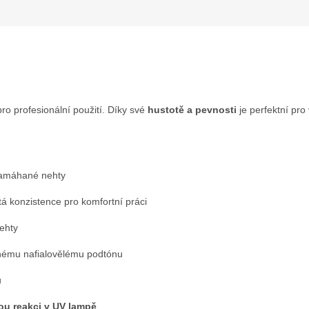
ro profesionální použití. Díky své
hustotě a pevnosti
je perfektní pro
 namáhané nehty
á konzistence pro komfortní práci
ehty
nému nafialovělému podtónu
u
ou reakci v UV lampě
.