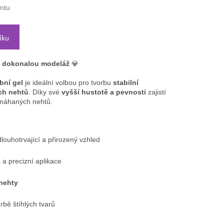
antu
íku
o dokonalou modeláž
💎
bní gel
je ideální volbou pro tvorbu
stabilní
ch nehtů
. Díky své
vyšší hustotě a pevnosti
zajistí
amáhaných nehtů.
louhotrvající a přirozený vzhled
a precizní aplikace
nehty
rbě štíhlých tvarů