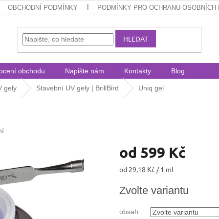
OBCHODNÍ PODMÍNKY
PODMÍNKY PRO OCHRANU OSOBNÍCH 
HLEDAT
ocení obchodu
Napište nám
Kontakty
Blog
 gely
Stavební UV gely | BrillBird
Uniq gel
ní
od
599 Kč
Měrná
od 29,18 Kč / 1 ml
cena:
Zvolte variantu
obsah: