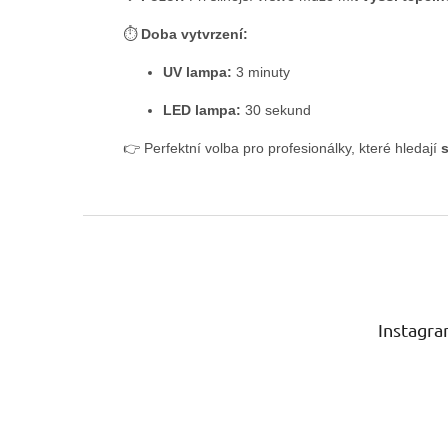
⏱
Doba vytvrzení:
UV lampa:
3 minuty
LED lampa:
30 sekund
👉 Perfektní volba pro profesionálky, které hledají
Z
á
p
a
t
Instagr
í