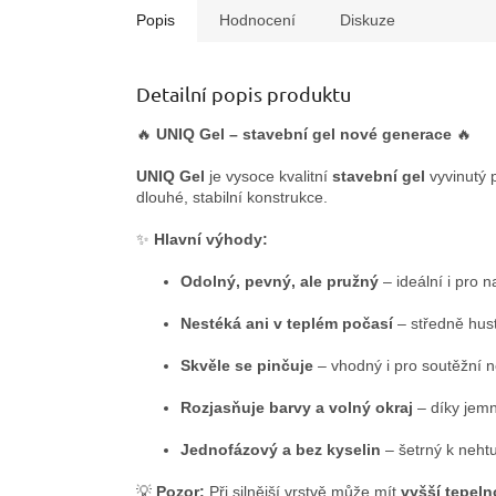
Popis
Hodnocení
Diskuze
Detailní popis produktu
🔥
UNIQ Gel – stavební gel nové generace
🔥
UNIQ Gel
je vysoce kvalitní
stavební gel
vyvinutý p
dlouhé, stabilní konstrukce.
✨
Hlavní výhody:
Odolný, pevný, ale pružný
– ideální i pro
Nestéká ani v teplém počasí
– středně hust
Skvěle se pinčuje
– vhodný i pro soutěžní n
Rozjasňuje barvy a volný okraj
– díky jem
Jednofázový a bez kyselin
– šetrný k neht
💡
Pozor:
Při silnější vrstvě může mít
vyšší tepeln