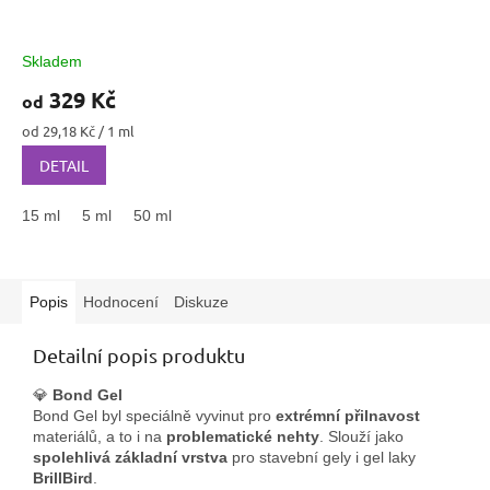
Skladem
329 Kč
od
Měrná
od 29,18 Kč / 1 ml
cena:
DETAIL
15 ml
5 ml
50 ml
Popis
Hodnocení
Diskuze
Detailní popis produktu
💎
Bond Gel
Bond Gel byl speciálně vyvinut pro
extrémní přilnavost
materiálů, a to i na
problematické nehty
. Slouží jako
spolehlivá základní vrstva
pro stavební gely i gel laky
BrillBird
.