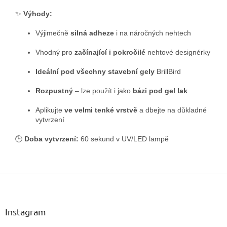
✨
Výhody:
Výjimečně
silná adheze
i na náročných nehtech
Vhodný pro
začínající i pokročilé
nehtové designérky
Ideální pod všechny stavební gely
BrillBird
Rozpustný
– lze použít i jako
bázi pod gel lak
Aplikujte
ve velmi tenké vrstvě
a dbejte na důkladné
vytvrzení
🕒
Doba vytvrzení:
60 sekund v UV/LED lampě
Z
á
p
a
Instagram
t