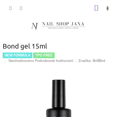
Přejít
NÁKUP
na
obsah
KOŠÍK
Bond gel 15ml
NEW FORMULA
TPO FREE
Průměrné
Neohodnoceno
Podrobnosti hodnocení
Značka:
BrillBird
hodnocení
produktu
je
0,0
z
5
hvězdiček.