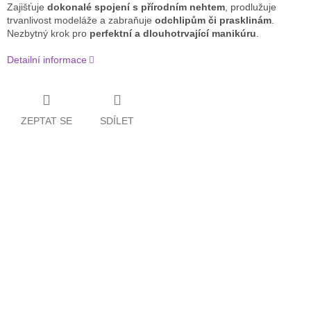
Zajišťuje
dokonalé spojení s přírodním nehtem
, prodlužuje
trvanlivost modeláže a zabraňuje
odchlipům či prasklinám
.
Nezbytný krok pro
perfektní a dlouhotrvající manikúru
.
Detailní informace
ZEPTAT SE
SDÍLET