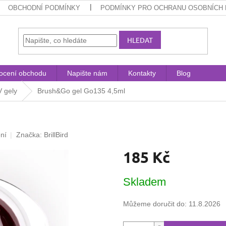
OBCHODNÍ PODMÍNKY
PODMÍNKY PRO OCHRANU OSOBNÍCH 
HLEDAT
ocení obchodu
Napište nám
Kontakty
Blog
 gely
Brush&Go gel Go135 4,5ml
ní
Značka:
BrillBird
185 Kč
Měrná
Skladem
cena:
Můžeme doručit do:
11.8.2026