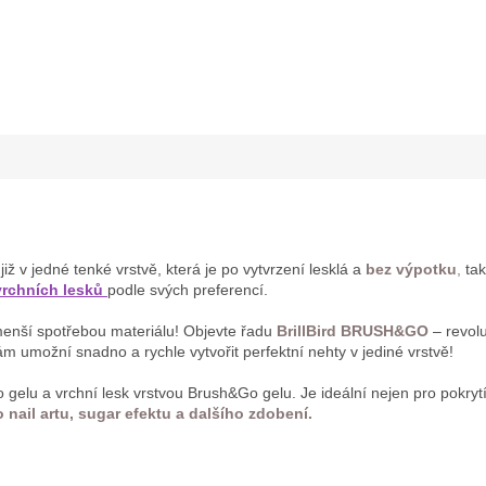
 již v jedné tenké vrstvě, která je po vytvrzení lesklá a
bez výpotku
,
tak
rchních lesků
podle svých preferencí.
 menší spotřebou materiálu! Objevte řadu
BrillBird BRUSH&GO
– revolu
m umožní snadno a rychle vytvořit perfektní nehty v jediné vrstvě!
o gelu a vrchní lesk vrstvou Brush&Go gelu. Je ideální nejen pro pokryt
 nail artu, sugar efektu a dalšího zdobení.