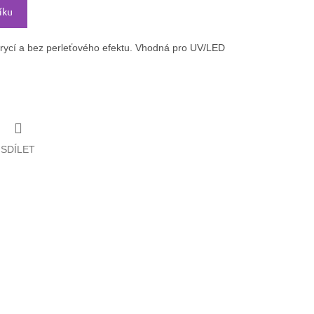
íku
krycí a bez perleťového efektu. Vhodná pro UV/LED
SDÍLET