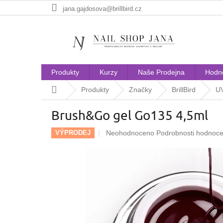
Přejít
jana.gajdosova@brillbird.cz
na
obsah
Produkty
Kurzy
Naše Prodejna
Hodn
Domů
Produkty
Značky
BrillBird
UV
Brush&Go gel Go135 4,5ml
Průměrné
Neohodnoceno
Podrobnosti hodnoce
VÝPRODEJ
hodnocení
produktu
je
0,0
z
5
hvězdiček.