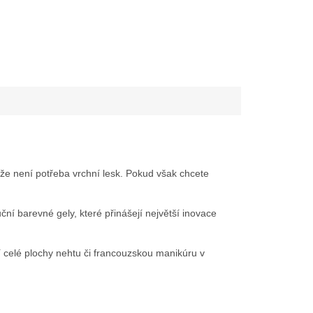
že není potřeba vrchní lesk. Pokud však chcete
ční barevné gely, které přinášejí největší inovace
í celé plochy nehtu či francouzskou manikúru v