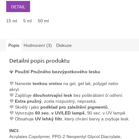
cena:
DETAIL
15 ml
5 ml
50 ml
Popis
Hodnocení (3)
Diskuze
Detailní popis produktu
💎
Použití Pružného bezvýpotkového lesku
💜 Naneste
tenkou vrstvu
na gel, gel lak, polygel nebo
akryl.
💜 Zajišťuje
dlouhotrvající lesk
bez poškrábání či odření.
💜
Extra pružný
, zcela rozpustný, nepraská.
💜 Skvělý i jako
podklad pro zaleštění pigmentů
.
💜 Vytvrzujte
60 sec. v UV/LED lampě
, 90 sec. v UV lampě.
💜 Obsahuje
UV lehký filtr
, který chrání barvy a zvyšuje lesk.
INCI:
Acrylates Copolymer, PPG-2 Neopentyl Glycol Diacrylate,