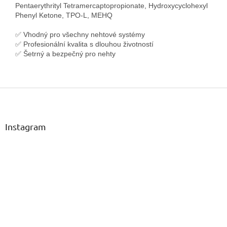
Pentaerythrityl Tetramercaptopropionate, Hydroxycyclohexyl
Phenyl Ketone, TPO-L, MEHQ
✅ Vhodný pro všechny nehtové systémy
✅ Profesionální kvalita s dlouhou životností
✅ Šetrný a bezpečný pro nehty
Z
á
p
a
Instagram
t
í