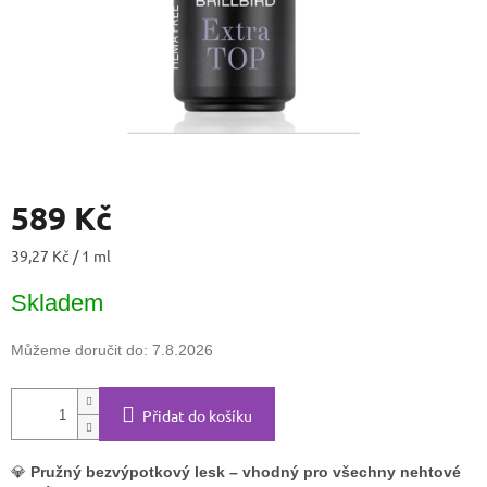
589 Kč
Měrná
39,27 Kč / 1 ml
cena:
Skladem
Můžeme doručit do:
7.8.2026
Přidat do košíku
💎
Pružný bezvýpotkový lesk – vhodný pro všechny nehtové