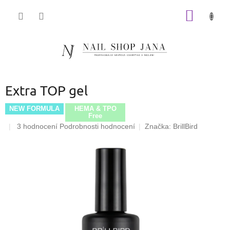
Přejít
NÁKUP
na
obsah
KOŠÍK
Extra TOP gel
NEW FORMULA
HEMA & TPO
Free
Průměrné
3 hodnocení
Podrobnosti hodnocení
Značka:
BrillBird
hodnocení
produktu
je
5,0
z
5
hvězdiček.