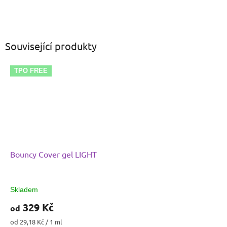
Související produkty
TPO FREE
Bouncy Cover gel LIGHT
Skladem
329 Kč
od
Měrná
od 29,18 Kč / 1 ml