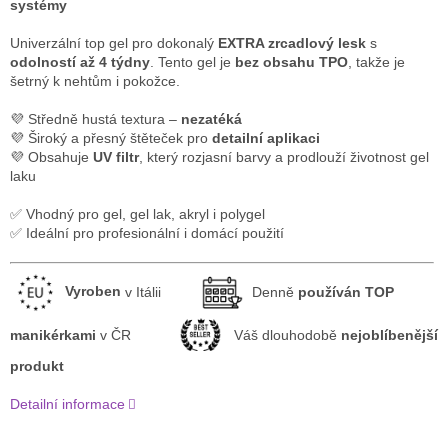
systémy
Univerzální top gel pro dokonalý
EXTRA zrcadlový lesk
s
odolností až 4 týdny
. Tento gel je
bez obsahu TPO
, takže je
šetrný k nehtům i pokožce.
💜 Středně hustá textura –
nezatéká
💜 Široký a přesný štěteček pro
detailní aplikaci
💜 Obsahuje
UV filtr
, který rozjasní barvy a prodlouží životnost gel
laku
✅ Vhodný pro gel, gel lak, akryl i polygel
✅ Ideální pro profesionální i domácí použití
Vyroben
v Itálii
Denně
používán TOP
manikérkami
v ČR
Váš dlouhodobě
nejoblíbenější
produkt
Detailní informace