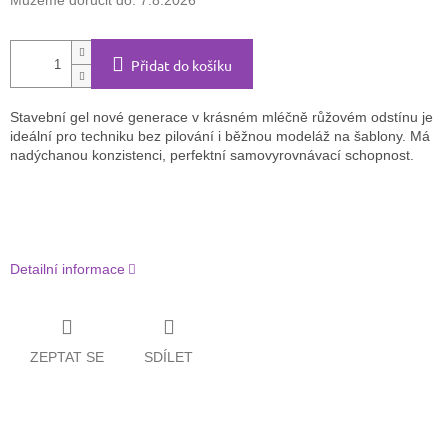
Můžeme doručit do:
7.8.2026
Přidat do košíku
Stavební gel nové generace v krásném mléčně růžovém odstínu je
ideální pro techniku bez pilování i běžnou modeláž na šablony. Má
nadýchanou konzistenci, perfektní samovyrovnávací schopnost.
Detailní informace
ZEPTAT SE
SDÍLET