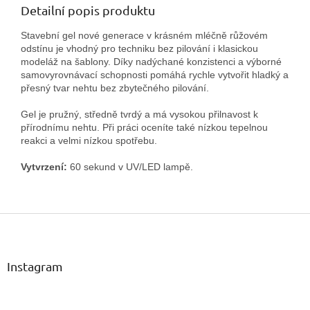
Detailní popis produktu
Stavební gel nové generace v krásném mléčně růžovém
odstínu je vhodný pro techniku bez pilování i klasickou
modeláž na šablony. Díky nadýchané konzistenci a výborné
samovyrovnávací schopnosti pomáhá rychle vytvořit hladký a
přesný tvar nehtu bez zbytečného pilování.
Gel je pružný, středně tvrdý a má vysokou přilnavost k
přírodnímu nehtu. Při práci oceníte také nízkou tepelnou
reakci a velmi nízkou spotřebu.
Vytvrzení:
60 sekund v UV/LED lampě.
Z
á
p
a
Instagram
t
í