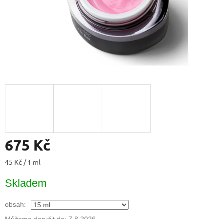
675 Kč
Měrná
45 Kč / 1 ml
cena:
Skladem
obsah: