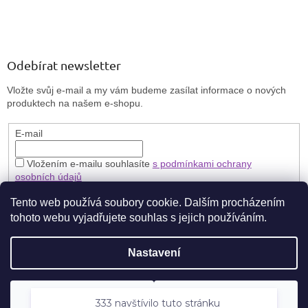
Odebírat newsletter
Vložte svůj e-mail a my vám budeme zasílat informace o nových
produktech na našem e-shopu.
E-mail
Vložením e-mailu souhlasíte
s podmínkami ochrany
osobních údajů
PŘIHLÁSIT SE
Tento web používá soubory cookie. Dalším procházením
tohoto webu vyjadřujete souhlas s jejich používáním.
Nastavení
Vytvořil Shoptet
333 navštívilo tuto stránku
🎁 **Zaregistrujte se a získejte stálou slevu 5 % na každý nákup.**
Odmítnout
Souhlasím
Copyright 2026
Brillbird Vary
. Všechna práva vyhrazena.
navštívilo tuto stránku
Nakupujte výhodněji pokaždé!