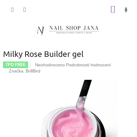
Přejít
NÁKUP
na
obsah
KOŠÍK
Milky Rose Builder gel
Průměrné
Neohodnoceno
Podrobnosti hodnocení
TPO FREE
hodnocení
Značka:
BrillBird
produktu
je
0,0
z
5
hvězdiček.