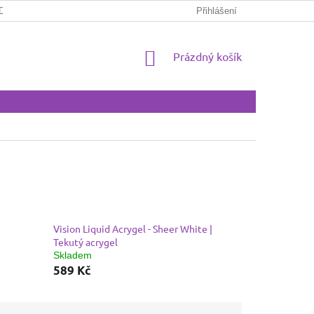
DAT
ZPŮSOBY A CENY DORUČENÍ
Přihlášení
ZPŮSOBY PLATBY
NÁKUPNÍ
Prázdný košík
KOŠÍK
Vision Liquid Acrygel - Sheer White |
Tekutý acrygel
Skladem
589 Kč