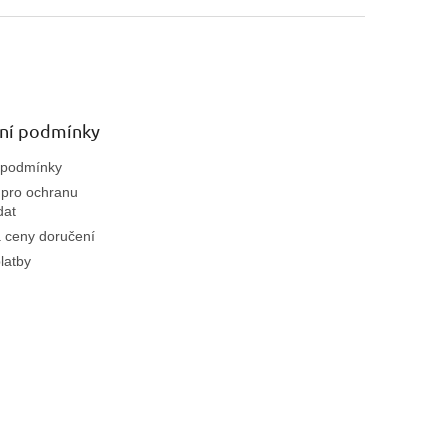
Díky
vyšší tvrdosti
nabízí
výbornou přilnavost a
lnost
, ideální i pro delší nehty.
ní podmínky
 podmínky
pro ochranu
dat
 ceny doručení
latby