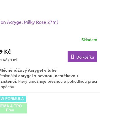
ion Acrygel Milky Rose 27ml
Skladem
9 Kč
Do košíku
ná
1 Kč / 1 ml
:
Mléčně růžový Acrygel v tubě
fesionální
acrygel s pevnou, nestékavou
zistencí
, který umožňuje přesnou a pohodlnou práci
 spěchu.
kvělá kryvost
a
jemný tělově růžový odstín
EW FORMULA
vářejí přirozený, elegantní vzhled.
HEMA & TPO
Díky
vyšší tvrdosti
poskytuje
vynikající přilnavost
Free
dolnost
– ideální pro dlouhotrvající, pevnou
eláž.
Perfektní volba pro
babyboomer, kamufláž