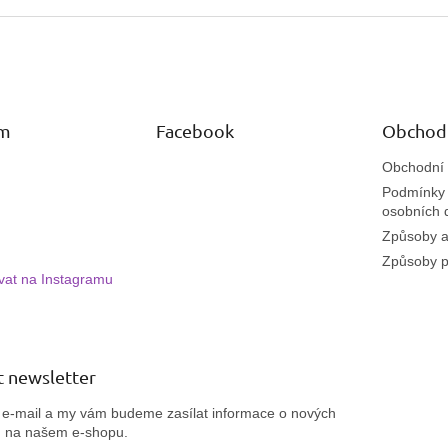
přirozený, elegantní vzhled.
💪 
v
💪
Vyšší tvrdost
přináší
maximální přilnavost a
odo
l
odolnost
– ideální pro náročné klientky i každodenní
á
nošení.
d
👌 Perfektní volba pro
kamufláž nehtového lůžka
a
a
profesionální modeláž
.
c
í
am
Facebook
Obchod
p
r
Obchodní
v
Podmínky 
k
osobních 
y
Způsoby a
v
ý
Způsoby p
p
vat na Instagramu
i
s
u
 newsletter
j e-mail a my vám budeme zasílat informace o nových
h na našem e-shopu.