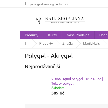
Přejít
jana.gajdosova@brillbird.cz
na
obsah
Produkty
Kurzy
Naše Prodejna
Hodn
Domů
Produkty
Značky
MarilyNails
Polygel - Akrygel
Nejprodávanější
Vision Liquid Acrygel - True Nude |
Tekutý acrygel
Skladem
589 Kč
Ř