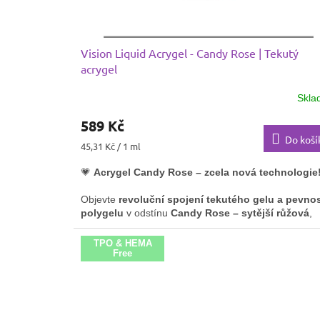
Vision Liquid Acrygel - Candy Rose | Tekutý
acrygel
Skla
589 Kč
Do koší
Měrná
45,31 Kč / 1 ml
cena:
💗
Acrygel Candy Rose – zcela nová technologie
Objevte
revoluční spojení tekutého gelu a pevnos
polygelu
v odstínu
Candy Rose – sytější růžová
,
která zaujme svou jemností i intenzitou.
TPO & HEMA
Free
Tento acrygel nabízí:
✔️
Perfektní konzistenci
– snadno se tvaruje, nesté
✔️
Vysokou pevnost a přilnavost
✔️
Hladký povrch bez bublin
✔️
Ideální pro modeláž i doplnění nehtů