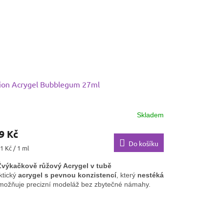
tového lůžka
i
klasickou stavbu nehtů
.
ion Acrygel Bubblegum 27ml
Skladem
9 Kč
Do košíku
ná
1 Kč / 1 ml
:
Žvýkačkově růžový Acrygel v tubě
ktický
acrygel s pevnou konzistencí
, který
nestéká
možňuje precizní modeláž bez zbytečné námahy.
kvělá kryvost
a
stálobarevný odstín
zajistí
fektní výsledek po celou dobu nošení.