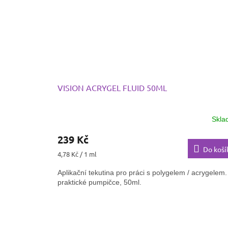
💅 Kombinuje
to nejlepší z gelu i akrylu
– výsledek,
který si zamilujete od první aplikace!
VISION ACRYGEL FLUID 50ML
Skla
239 Kč
Do koší
Měrná
4,78 Kč / 1 ml
cena:
Aplikační tekutina pro práci s polygelem / acrygelem.
praktické pumpičce, 50ml.