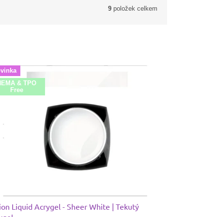
9
položek celkem
vinka
HEMA & TPO
Free
ion Liquid Acrygel - Sheer White | Tekutý
ygel