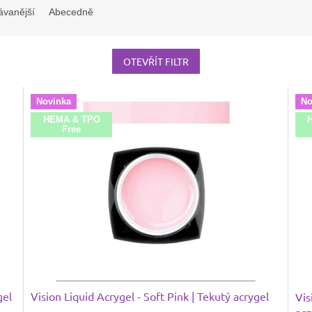
ávanější
Abecedně
OTEVŘÍT FILTR
Novinka
No
HEMA & TPO
Free
gel
Vision Liquid Acrygel - Soft Pink | Tekutý acrygel
Vis
acr