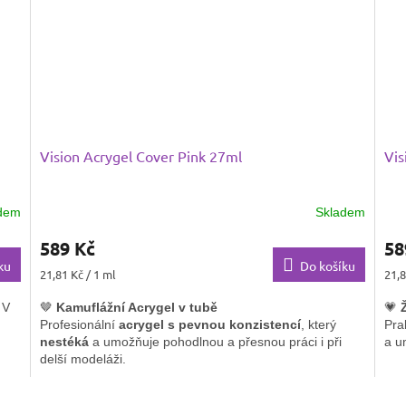
neh
Vision Acrygel Cover Pink 27ml
Vis
dem
Skladem
589 Kč
58
ku
Do košíku
Měrná
Měr
21,81 Kč / 1 ml
21,8
cena:
cena
 V
🤎
Kamuflážní Acrygel v tubě
💗
Profesionální
acrygel s pevnou konzistencí
, který
Pra
nestéká
a umožňuje pohodlnou a přesnou práci i při
a u
delší modeláži.
✨
S
✨
Skvělá kryvost
a
krásný tělový odstín
zaručí
per
O