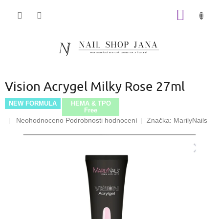
Přejít
NÁKUP
na
obsah
KOŠÍK
Vision Acrygel Milky Rose 27ml
NEW FORMULA
HEMA & TPO
Free
Průměrné
Neohodnoceno
Podrobnosti hodnocení
Značka:
MarilyNails
hodnocení
produktu
je
0,0
z
5
hvězdiček.