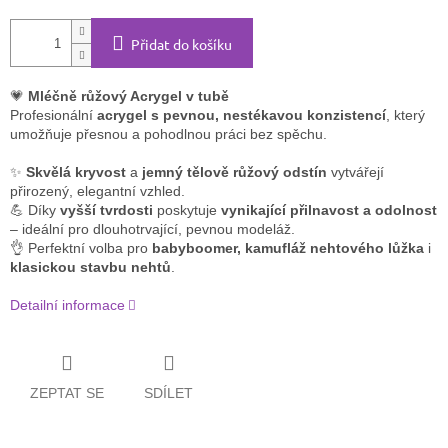
Přidat do košíku
💗
Mléčně růžový Acrygel v tubě
Profesionální
acrygel s pevnou, nestékavou konzistencí
, který
umožňuje přesnou a pohodlnou práci bez spěchu.
✨
Skvělá kryvost
a
jemný tělově růžový odstín
vytvářejí
přirozený, elegantní vzhled.
💪 Díky
vyšší tvrdosti
poskytuje
vynikající přilnavost a odolnost
– ideální pro dlouhotrvající, pevnou modeláž.
👌 Perfektní volba pro
babyboomer, kamufláž nehtového lůžka
i
klasickou stavbu nehtů
.
Detailní informace
ZEPTAT SE
SDÍLET