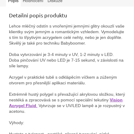
Popis
Hodnocení
Diskuze
Detailní popis produktu
Lehce mléčný odstín s vnořenými jemnými glitry okouzlí vaše
klientky svým jemným a romantickým vzhledem. Vymodelujte
s tím to třpytivým acrygelem celé nehty, nebo je jen doplňte.
Skvělý je také pro techniku Babyboomer.
Doba vytvrzování je 3-4 minuty v UV, 1-2 minuty v LED.
Doba pinčování UV nebo LED je 7-15 sekund, v závislosti na
síle lampy.
Acrygel v praktické tubě s odklápěcím víčkem a zúženým
otvorem pro přesnější aplikaci materiálu.
Extrémně hustý polygel s převažující akrylovou složkou, který
nestéká a zpracovává se s pomocí speciální tekutiny
Vision
Acryg
el Fluid
.
Vytvrzuje se v UV/LED lampě a je rozpustný v
acetonu.
Výhody:
Hustota a tvárnost - nestéká, přesné tvarování, nízká