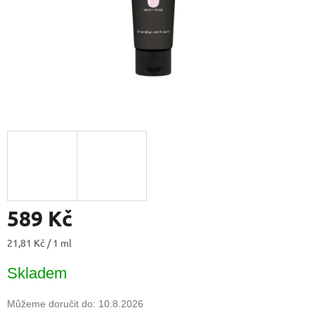
589 Kč
Měrná
21,81 Kč / 1 ml
cena:
Skladem
Můžeme doručit do:
10.8.2026