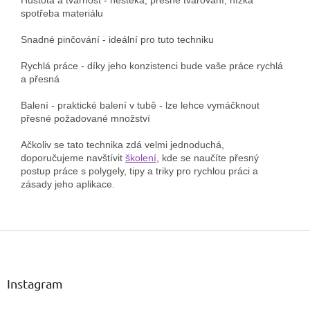
spotřeba materiálu
Snadné pinčování - ideální pro tuto techniku
Rychlá práce - díky jeho konzistenci bude vaše práce rychlá
a přesná
Balení - praktické balení v tubě - lze lehce vymáčknout
přesné požadované množství
Ačkoliv se tato technika zdá velmi jednoduchá,
doporučujeme navštívit
školení
, kde se naučíte přesný
postup práce s polygely, tipy a triky pro rychlou práci a
zásady jeho aplikace.
Z
á
p
a
Instagram
t