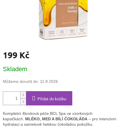
199 Kč
Měrná
Skladem
cena:
Můžeme doručit do:
11.8.2026
Přidat do košíku
Kompletní 4kroková péče BCL Spa ve vzorkových
kapsičkách.
MLÉKO, MED A BÍLÍ ČOKOLÁDA
– pro intenzivní
hydrataci a sametově hebkou čokoládou pokožku.