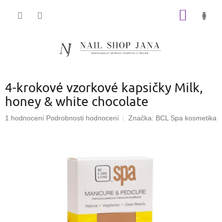
Přejít
NÁKUP
na
obsah
KOŠÍK
4-krokové vzorkové kapsičky Milk,
honey & white chocolate
Průměrné
1 hodnocení
Podrobnosti hodnocení
Značka:
BCL Spa kosmetika
hodnocení
produktu
je
5,0
z
5
hvězdiček.