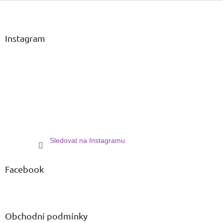
Z
á
p
a
Instagram
t
í
Sledovat na Instagramu
Facebook
Obchodní podmínky