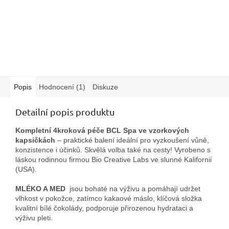
Popis
Hodnocení (1)
Diskuze
Detailní popis produktu
Kompletní 4kroková péče BCL Spa ve vzorkových
kapsičkách
– praktické balení ideální pro vyzkoušení vůně,
konzistence i účinků. Skvělá volba také na cesty! Vyrobeno s
láskou rodinnou firmou Bio Creative Labs ve slunné Kalifornii
(USA).
MLÉKO A MED
jsou bohaté na výživu a pomáhají udržet
vlhkost v pokožce, zatímco kakaové máslo, klíčová složka
kvalitní bílé čokolády, podporuje přirozenou hydrataci a
výživu pleti.