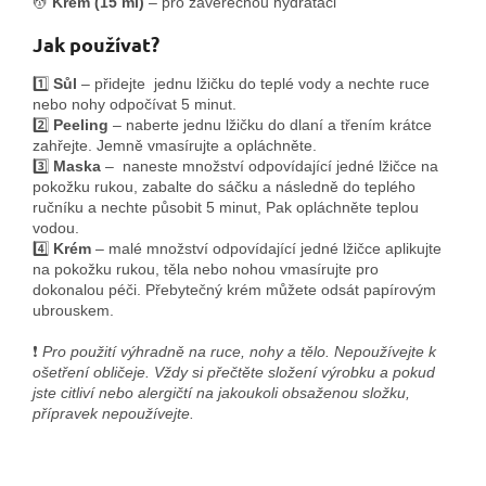
💆
Krém (15 ml)
– pro závěrečnou hydrataci
Jak používat?
1️⃣
Sůl
– přidejte
jednu lžičku
do teplé vody a nechte ruce
nebo nohy odpočívat 5 minut.
2️⃣
Peeling
– naberte jednu lžičku do dlaní a třením krátce
zahřejte. Jemně vmasírujte a opláchněte.
3️⃣
Maska
– naneste množství odpovídající jedné lžičce na
pokožku rukou,
zabalte do sáčku a následně do teplého
ručníku a nechte působit 5 minut
, Pak opláchněte teplou
vodou.
4️⃣
Krém
– malé množství odpovídající jedné lžičce aplikujte
na pokožku rukou, těla nebo nohou vmasírujte pro
dokonalou péči.
Přebytečný krém můžete odsát papírovým
ubrouskem.
❗
Pro použití výhradně na ruce, nohy a tělo. Nepoužívejte k
ošetření obličeje. Vždy si přečtěte složení výrobku a pokud
jste citliví nebo alergičtí na jakoukoli obsaženou složku,
přípravek nepoužívejte.