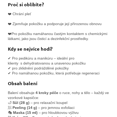
Proč si oblíbíte?
❤️
Chrání
pleť
❤️ Zjemňuje pokožku a podporuje její přirozenou obnovu
❤️Pro pokožku namáhanou častým kontaktem s chemickými
látkami, jako jsou čisticí a dezinfekční prostředky.
Kdy se nejvíce hodí?
✔ Pro pedikúru a manikúru – ideální pro
klienty
s dehydratovanou a unavenou pokožku
✔
pro zklidnění podrážděné pokožky
✔ Pro namáhanou pokožku, která potřebuje regeneraci
Obsah balení
Balení obsahuje
4 kroky péče
o ruce, nohy a tělo – každý ve
vzorkové kapsičce:
🛁
Sůl (28 g)
– pro relaxační koupel
🧖
Peeling (14 g)
– pro jemnou exfoliaci
🎭
Maska (15 ml)
– pro hloubkovou výživu