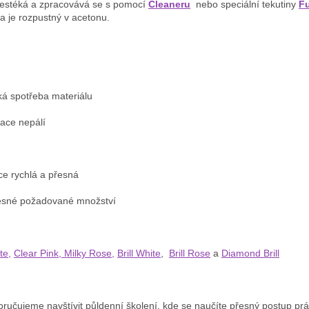
nestéká a zpracovává se s pomocí
Cleaneru
nebo speciální tekutiny
Fu
 je rozpustný v acetonu.
zká spotřeba materiálu
zace nepálí
ce rychlá a přesná
přesné požadované množství
te,
Clear Pink,
Milky Rose,
Brill White
,
Brill Rose
a
Diamond Brill
ručujeme navštívit půldenní školení, kde se naučíte přesný postup práce