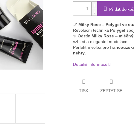
Přidat do koš
💅
Milky Rose – Polygel ve s
Revoluční technika
Polygel
spoj
✨ Odstín
Milky Rose
–
mléčný
vzhled a elegantní modelace.
Perfektní volba pro
francouzsk
nehty
.
Detailní informace
TISK
ZEPTAT SE