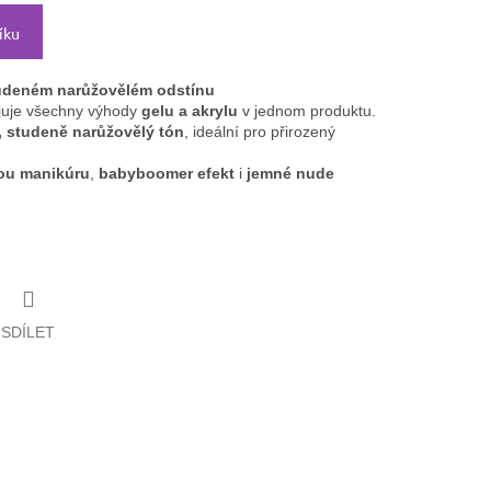
íku
tudeném narůžovělém odstínu
uje všechny výhody
gelu a akrylu
v jednom produktu.
, studeně narůžovělý tón
, ideální pro přirozený
ou manikúru
,
babyboomer efekt
i
jemné nude
SDÍLET