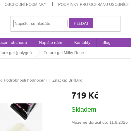
OBCHODNÍ PODMÍNKY
PODMÍNKY PRO OCHRANU OSOBNÍCH 
HLEDAT
ocení obchodu
Napište nám
Kontakty
Blog
ture gel (polygel)
Future gel Milky Rose
no
Podrobnosti hodnocení
Značka:
BrillBird
719 Kč
Měrná
Skladem
cena:
Můžeme doručit do:
11.8.2026