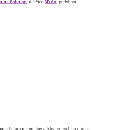
ture Solution
a štětce
3D Art
podobnou
 s Future gelem, tipy a triky pro rychlou práci a