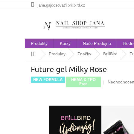
Přejít
jana.gajdosova@brillbird.cz
na
obsah
Produkty
Kurzy
Naše Prodejna
Hodn
Domů
Produkty
Značky
BrillBird
Fu
Future gel Milky Rose
NEW FORMULA
HEMA & TPO
Průměrné
Neohodnoce
Free
hodnocení
produktu
je
0,0
z
5
hvězdiček.