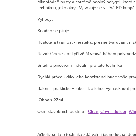
Mimořádně hustý a extrémě odolný polygel, který 
technikou, jako akryl.
Vytvrzuje
se v UV/LED lampě a
Výhody:
Snadno se piluje
Hustota a tvárnost - nestéká, přesné tvarování, ní
Nezahřívá se - ani při větší vrstvě během polymeri
Snadné pinčování - ideální pro tuto techniku
Rychlá práce - díky jeho konzistenci bude vaše prá
Balení - praktické v tubě - lze lehce vymáčknout 
Obsah 27ml
Osm stavebních odstínů -
Clear,
Cover Builder
,
Whi
Ačkoliv se tato technika zdá velmi jednoduchá, dopo