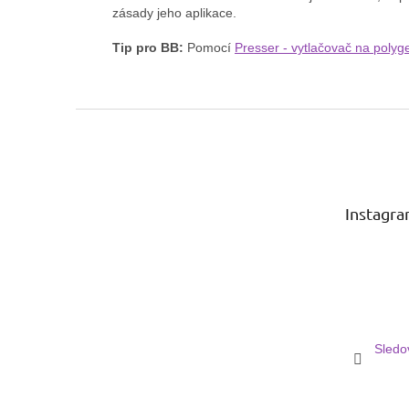
zásady jeho aplikace.
Tip pro BB:
Pomocí
Presser - vytlačovač na polyge
Z
á
p
a
t
Instagr
í
Sledo