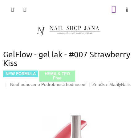
Přejít
NÁKUP
na
obsah
KOŠÍK
GelFlow - gel lak - #007 Strawberry
Kiss
NEW FORMULA
HEMA & TPO
Free
Průměrné
Neohodnoceno
Podrobnosti hodnocení
Značka:
MarilyNails
hodnocení
produktu
je
0,0
z
5
hvězdiček.