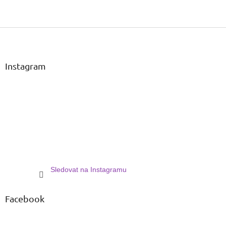
Z
á
p
a
Instagram
t
í
Sledovat na Instagramu
Facebook