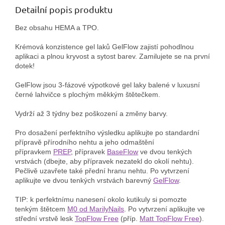
Detailní popis produktu
Bez obsahu HEMA a TPO.
Krémová konzistence gel laků GelFlow zajistí pohodlnou
aplikaci a plnou kryvost a sytost barev. Zamilujete se na první
dotek!
GelFlow jsou 3-fázové výpotkové gel laky balené v luxusní
černé lahvičce s plochým měkkým štětečkem.
Vydrží až 3 týdny bez poškození a změny barvy.
Pro dosažení perfektního výsledku aplikujte po standardní
přípravě přírodního nehtu a jeho odmaštění
přípravkem
PREP
, přípravek
BaseFlow
ve dvou tenkých
vrstvách (dbejte, aby přípravek nezatekl do okolí nehtu).
Pečlivě uzavřete také přední hranu nehtu. Po vytvrzení
aplikujte ve dvou tenkých vrstvách barevný
GelFlow
.
TIP: k perfektnímu nanesení okolo kutikuly si pomozte
tenkým štětcem
M0 od MarilyNails
. Po vytvrzení aplikujte ve
střední vrstvě lesk
TopFlow Free
(příp.
Matt TopFlow Free
).