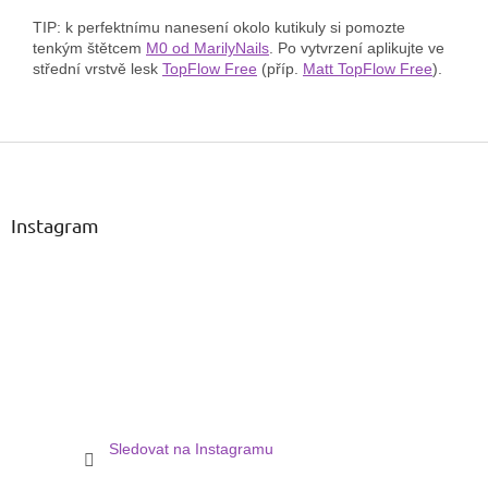
TIP: k perfektnímu nanesení okolo kutikuly si pomozte
tenkým štětcem
M0 od MarilyNails
. Po vytvrzení aplikujte ve
střední vrstvě lesk
TopFlow Free
(příp.
Matt TopFlow Free
).
Z
á
p
a
Instagram
t
í
Sledovat na Instagramu