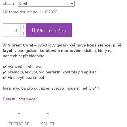
obsah:
Můžeme doručit do:
11.8.2026
Přidat do košíku
🌺
Vibrant Coral
– výpotkový gel lak
krémové konzistence
,
plně
krycí
, v energickém
korálovém neonovém
odstínu, který na
nehtech nepřehlédnete.
✔️ Výrazná letní barva
✔️ Krémová textura pro perfektní kontrolu při aplikaci
✔️ Plné krytí bez šmouh
Ideální volba pro odvážné, svěží a moderní nehty 💅✨
Detailní informace
ZEPTAT SE
SDÍLET