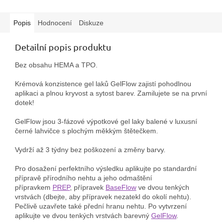
Popis
Hodnocení
Diskuze
Detailní popis produktu
Bez obsahu HEMA a TPO.
Krémová konzistence gel laků GelFlow zajistí pohodlnou
aplikaci a plnou kryvost a sytost barev. Zamilujete se na první
dotek!
GelFlow jsou 3-fázové výpotkové gel laky balené v luxusní
černé lahvičce s plochým měkkým štětečkem.
Vydrží až 3 týdny bez poškození a změny barvy.
Pro dosažení perfektního výsledku aplikujte po standardní
přípravě přírodního nehtu a jeho odmaštění
přípravkem
PREP
, přípravek
BaseFlow
ve dvou tenkých
vrstvách (dbejte, aby přípravek nezatekl do okolí nehtu).
Pečlivě uzavřete také přední hranu nehtu. Po vytvrzení
aplikujte ve dvou tenkých vrstvách barevný
GelFlow
.