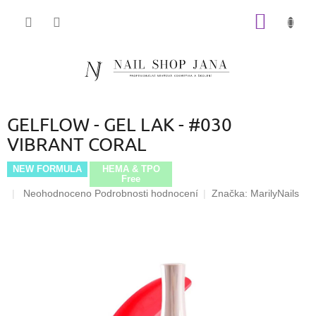
Přejít
NÁKUP
na
obsah
KOŠÍK
GELFLOW - GEL LAK - #030
VIBRANT CORAL
NEW FORMULA
HEMA & TPO
Free
Průměrné
Neohodnoceno
Podrobnosti hodnocení
Značka:
MarilyNails
hodnocení
produktu
je
0,0
z
5
hvězdiček.