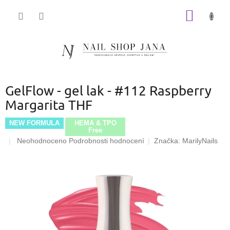
Přejít
NÁKUP
na
obsah
KOŠÍK
GelFlow - gel lak - #112 Raspberry
Margarita THF
NEW FORMULA
HEMA & TPO
Free
Průměrné
Neohodnoceno
Podrobnosti hodnocení
Značka:
MarilyNails
hodnocení
produktu
je
0,0
z
5
hvězdiček.