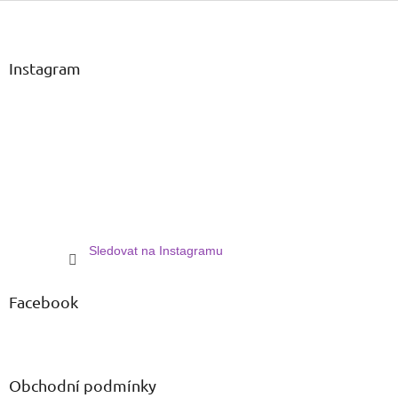
Z
á
p
a
Instagram
t
í
Sledovat na Instagramu
Facebook
Obchodní podmínky