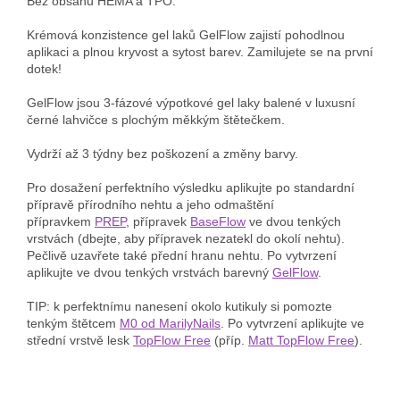
Bez obsahu HEMA a TPO.
Krémová konzistence gel laků GelFlow zajistí pohodlnou
aplikaci a plnou kryvost a sytost barev. Zamilujete se na první
dotek!
GelFlow jsou 3-fázové výpotkové gel laky balené v luxusní
černé lahvičce s plochým měkkým štětečkem.
Vydrží až 3 týdny bez poškození a změny barvy.
Pro dosažení perfektního výsledku aplikujte po standardní
přípravě přírodního nehtu a jeho odmaštění
přípravkem
PREP
, přípravek
BaseFlow
ve dvou tenkých
vrstvách (dbejte, aby přípravek nezatekl do okolí nehtu).
Pečlivě uzavřete také přední hranu nehtu. Po vytvrzení
aplikujte ve dvou tenkých vrstvách barevný
GelFlow
.
TIP: k perfektnímu nanesení okolo kutikuly si pomozte
tenkým štětcem
M0 od MarilyNails
. Po vytvrzení aplikujte ve
střední vrstvě lesk
TopFlow Free
(příp.
Matt TopFlow Free
).