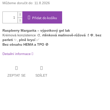
Můžeme doručit do:
11.8.2026
Přidat do košíku
Raspberry Margarita – výpotkový gel lak
Krémová konzistence 🎨,
rtěnková malinově-růžová
💄🍓,
bez
perleti
✨,
plně krycí
✅
Bez obsahu HEMA a TPO
🚫
Detailní informace
ZEPTAT SE
SDÍLET